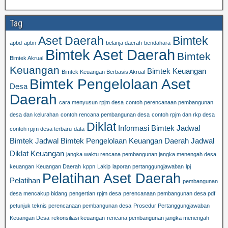
Tag
Aset Daerah
Bimtek
apbd
apbn
belanja daerah
bendahara
Bimtek Aset Daerah
Bimtek
Bimtek Akrual
Keuangan
Bimtek Keuangan
Bimtek Keuangan Berbasis Akrual
Bimtek Pengelolaan Aset
Desa
Daerah
cara menyusun rpjm desa
contoh perencanaan pembangunan
desa dan kelurahan
contoh rencana pembangunan desa
contoh rpjm dan rkp desa
Diklat
Informasi Bimtek
Jadwal
contoh rpjm desa terbaru
data
Bimtek
Jadwal Bimtek Pengelolaan Keuangan Daerah
Jadwal
Diklat Keuangan
jangka waktu rencana pembangunan jangka menengah desa
keuangan
Keuangan Daerah
kppn
Lakip
laporan pertanggungjawaban
lpj
Pelatihan Aset Daerah
Pelatihan
pembangunan
desa mencakup bidang
pengertian rpjm desa
perencanaan pembangunan desa pdf
petunjuk teknis perencanaan pembangunan desa
Prosedur Pertanggungjawaban
Keuangan Desa
rekonsiliasi keuangan
rencana pembangunan jangka menengah