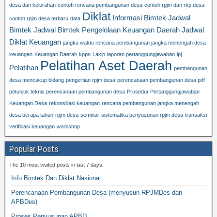
desa dan kelurahan
contoh rencana pembangunan desa
contoh rpjm dan rkp desa
Diklat
Informasi Bimtek
Jadwal
contoh rpjm desa terbaru
data
Bimtek
Jadwal Bimtek Pengelolaan Keuangan Daerah
Jadwal
Diklat Keuangan
jangka waktu rencana pembangunan jangka menengah desa
keuangan
Keuangan Daerah
kppn
Lakip
laporan pertanggungjawaban
lpj
Pelatihan Aset Daerah
Pelatihan
pembangunan
desa mencakup bidang
pengertian rpjm desa
perencanaan pembangunan desa pdf
petunjuk teknis perencanaan pembangunan desa
Prosedur Pertanggungjawaban
Keuangan Desa
rekonsiliasi keuangan
rencana pembangunan jangka menengah
desa berapa tahun
rpjm desa
seminar
sistematika penyusunan rpjm desa
transaksi
verifikasi keuangan
workshop
Popular Posts
The 10 most visited posts in last 7 days:
Info Bimtek Dan Diklat Nasional
Perencanaan Pembangunan Desa (menyusun RPJMDes dan
APBDes)
Proses Penyusunan APBD