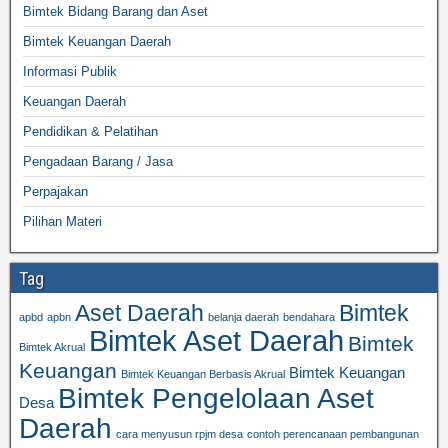
Bimtek Bidang Barang dan Aset
Bimtek Keuangan Daerah
Informasi Publik
Keuangan Daerah
Pendidikan & Pelatihan
Pengadaan Barang / Jasa
Perpajakan
Pilihan Materi
Tag
Aset Daerah
Bimtek
apbd
apbn
belanja daerah
bendahara
Bimtek Aset Daerah
Bimtek
Bimtek Akrual
Keuangan
Bimtek Keuangan
Bimtek Keuangan Berbasis Akrual
Bimtek Pengelolaan Aset
Desa
Daerah
cara menyusun rpjm desa
contoh perencanaan pembangunan