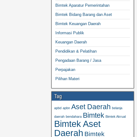
Bimtek Aparatur Pemerintahan
Bimtek Bidang Barang dan Aset
Bimtek Keuangan Daerah
Informasi Publik
Keuangan Daerah
Pendidikan & Pelatihan
Pengadaan Barang / Jasa
Perpajakan
Pilihan Materi
Tag
Aset Daerah
apbd
apbn
belanja
Bimtek
daerah
bendahara
Bimtek Akrual
Bimtek Aset
Daerah
Bimtek