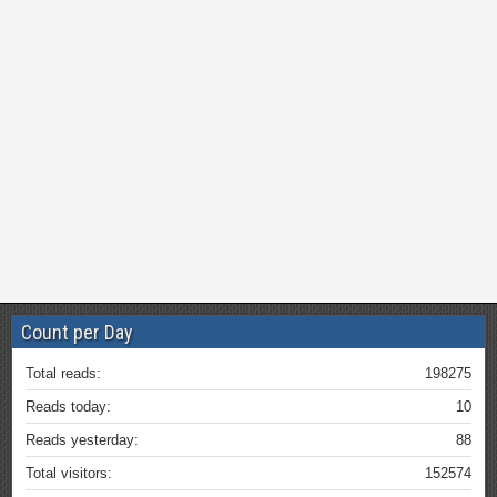
Count per Day
Total reads:
198275
Reads today:
10
Reads yesterday:
88
Total visitors:
152574