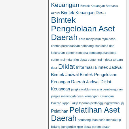
Keuangan
Bimtek Keuangan Berbasis
Bimtek Keuangan Desa
Akrual
Bimtek
Pengelolaan Aset
Daerah
cara menyusun rpjm desa
contoh perencanaan pembangunan desa dan
kelurahan
contoh rencana pembangunan desa
contoh rpjm dan rkp desa
contoh rpjm desa terbaru
Diklat
Informasi Bimtek
Jadwal
data
Bimtek
Jadwal Bimtek Pengelolaan
Keuangan Daerah
Jadwal Diklat
Keuangan
jangka waktu rencana pembangunan
jangka menengah desa
keuangan
Keuangan
Daerah
kppn
Lakip
laporan pertanggungjawaban
lpj
Pelatihan Aset
Pelatihan
Daerah
pembangunan desa mencakup
bidang
pengertian rpjm desa
perencanaan