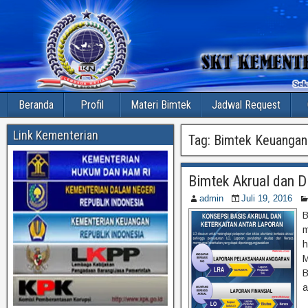
Beranda
Profil
Materi Bimtek
Jadwal Request
Link Kementerian
Tag:
Bimtek Keuangan 
Bimtek Akrual dan D
admin
Juli 19, 2016
B
m
h
M
B
a