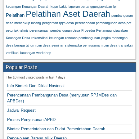
keuangan
Keuangan Daerah
kppn
Lakip
laporan pertanggungjawaban
lpj
Pelatihan Aset Daerah
Pelatihan
pembangunan
desa mencakup bidang
pengertian rpjm desa
perencanaan pembangunan desa pdf
petunjuk teknis perencanaan pembangunan desa
Prosedur Pertanggungjawaban
Keuangan Desa
rekonsiliasi keuangan
rencana pembangunan jangka menengah
desa berapa tahun
rpjm desa
seminar
sistematika penyusunan rpjm desa
transaksi
verifikasi keuangan
workshop
Popular Posts
The 10 most visited posts in last 7 days:
Info Bimtek Dan Diklat Nasional
Perencanaan Pembangunan Desa (menyusun RPJMDes dan
APBDes)
Jadwal Request
Proses Penyusunan APBD
Bimtek Pemerintahan dan Diklat Pemerintahan Daerah
Pengelolaan Barang Milik Daerah