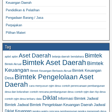
Keuangan Daerah
Pendidikan & Pelatihan
Pengadaan Barang / Jasa
Perpajakan
Pilihan Materi
Tag
Aset Daerah
Bimtek
apbd
apbn
belanja daerah
bendahara
Bimtek Aset Daerah
Bimtek
Bimtek Akrual
Keuangan
Bimtek Keuangan
Bimtek Keuangan Berbasis Akrual
Bimtek Pengelolaan Aset
Desa
Daerah
cara menyusun rpjm desa
contoh perencanaan pembangunan
desa dan kelurahan
contoh rencana pembangunan desa
contoh rpjm dan rkp desa
Diklat
Informasi Bimtek
Jadwal
contoh rpjm desa terbaru
data
Bimtek
Jadwal Bimtek Pengelolaan Keuangan Daerah
Jadwal
Diklat Keuangan
jangka waktu rencana pembangunan jangka menengah desa