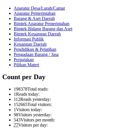
Aparatur Desa/Lurah/Camat
Aparatur Pemerintahan
Barang & Aset Daerah
Bimtek Aparatur Pemerintahan
Bimtek Bidang Barang dan Aset
Bimtek Keuangan Daerah
Informasi Publik
Keuangan Daerah
Pendidikan & Pelatihan
Pengadaan Barang / Jasa
Perpajakan
Pilihan Materi
Count per Day
198378
Total reads:
1
Reads today:
112
Reads yesterday:
152665
Total visitors:
1
Visitors today:
98
Visitors yesterday:
543
Visitors per month:
77
Visitors per day: