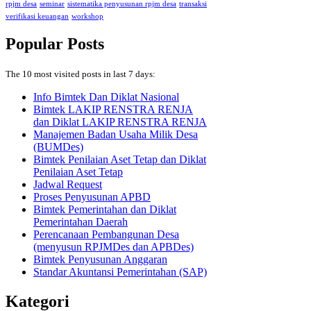
rpjm desa
seminar
sistematika penyusunan rpjm desa
transaksi
verifikasi keuangan
workshop
Popular Posts
The 10 most visited posts in last 7 days:
Info Bimtek Dan Diklat Nasional
Bimtek LAKIP RENSTRA RENJA
dan Diklat LAKIP RENSTRA RENJA
Manajemen Badan Usaha Milik Desa
(BUMDes)
Bimtek Penilaian Aset Tetap dan Diklat
Penilaian Aset Tetap
Jadwal Request
Proses Penyusunan APBD
Bimtek Pemerintahan dan Diklat
Pemerintahan Daerah
Perencanaan Pembangunan Desa
(menyusun RPJMDes dan APBDes)
Bimtek Penyusunan Anggaran
Standar Akuntansi Pemerintahan (SAP)
Kategori