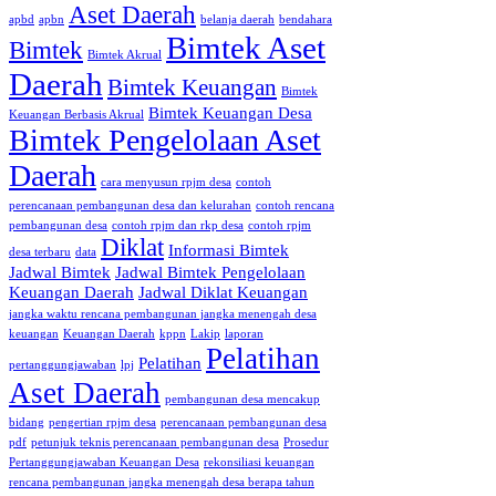
Aset Daerah
apbd
apbn
belanja daerah
bendahara
Bimtek Aset
Bimtek
Bimtek Akrual
Daerah
Bimtek Keuangan
Bimtek
Bimtek Keuangan Desa
Keuangan Berbasis Akrual
Bimtek Pengelolaan Aset
Daerah
cara menyusun rpjm desa
contoh
perencanaan pembangunan desa dan kelurahan
contoh rencana
pembangunan desa
contoh rpjm dan rkp desa
contoh rpjm
Diklat
Informasi Bimtek
desa terbaru
data
Jadwal Bimtek
Jadwal Bimtek Pengelolaan
Keuangan Daerah
Jadwal Diklat Keuangan
jangka waktu rencana pembangunan jangka menengah desa
keuangan
Keuangan Daerah
kppn
Lakip
laporan
Pelatihan
Pelatihan
pertanggungjawaban
lpj
Aset Daerah
pembangunan desa mencakup
bidang
pengertian rpjm desa
perencanaan pembangunan desa
pdf
petunjuk teknis perencanaan pembangunan desa
Prosedur
Pertanggungjawaban Keuangan Desa
rekonsiliasi keuangan
rencana pembangunan jangka menengah desa berapa tahun