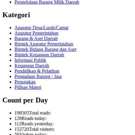
Pengelolaan Barang Milik Daerah
Kategori
Aparatur Desa/Lurah/Camat
Aparatur Pemerintahan
Barang & Aset Daerah
Bimtek Aparatur Pemerintahan
Bimtek Bidang Barang dan Aset
Bimtek Keuangan Daerah
Informasi Publik
Keuangan Daerah
Pendidikan & Pelatihan
Pengadaan Barang / Jasa
Perpajakan
Pilihan Materi
Count per Day
198505
Total reads:
128
Reads today:
112
Reads yesterday:
152720
Total visitors:
56
Visitors today: