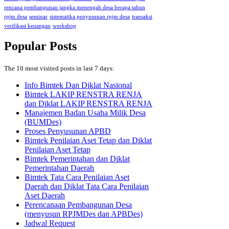
rencana pembangunan jangka menengah desa berapa tahun
rpjm desa
seminar
sistematika penyusunan rpjm desa
transaksi
verifikasi keuangan
workshop
Popular Posts
The 10 most visited posts in last 7 days:
Info Bimtek Dan Diklat Nasional
Bimtek LAKIP RENSTRA RENJA
dan Diklat LAKIP RENSTRA RENJA
Manajemen Badan Usaha Milik Desa
(BUMDes)
Proses Penyusunan APBD
Bimtek Penilaian Aset Tetap dan Diklat
Penilaian Aset Tetap
Bimtek Pemerintahan dan Diklat
Pemerintahan Daerah
Bimtek Tata Cara Penilaian Aset
Daerah dan Diklat Tata Cara Penilaian
Aset Daerah
Perencanaan Pembangunan Desa
(menyusun RPJMDes dan APBDes)
Jadwal Request