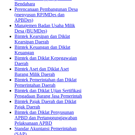
Bendahara
Perencanaan Pembangunan Desa
(menyusun RPJMDes dan
APBDes)
Manajemen Badan Usaha Milik
Desa (BUMDes)
Bimtek Kearsipan dan Diklat
Kearsipan Daerah
Bimtek Keuangan dan Diklat
Keuangan
Bimtek dan Diklat Kepegawaian
Daerah
Bimtek Aset dan Diklat Aset
Barang Milik Daerah
Bimtek Pemerintahan dan Diklat
Pemerintahan Daerah
Bimtek dan Diklat Ujian Sertifikasi
Pengadaan Barang Jasa Pemerintah
Bimtek Pajak Daerah dan Diklat
Pajak Daerah
Bimtek dan Diklat Penyusunan
APBD dan Pertanggungjawaban
Pelaksanaan APBD
Standar Akuntansi Pemerintahan
(SAP)