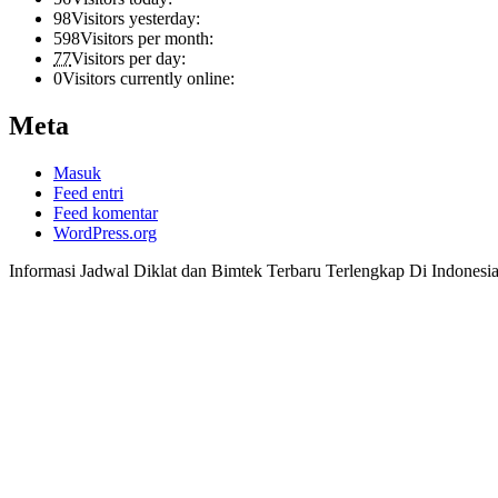
98
Visitors yesterday:
598
Visitors per month:
77
Visitors per day:
0
Visitors currently online:
Meta
Masuk
Feed entri
Feed komentar
WordPress.org
Informasi Jadwal Diklat dan Bimtek Terbaru Terlengkap Di Indonesi