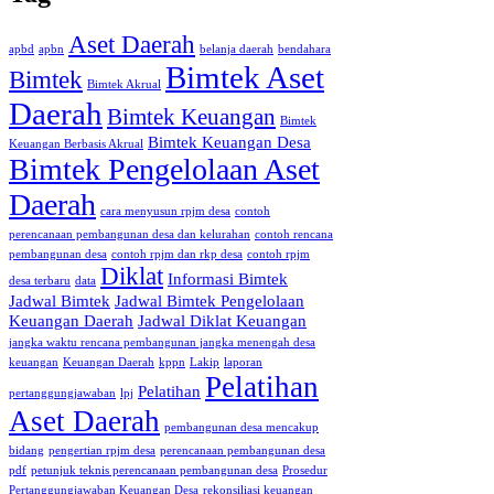
Aset Daerah
apbd
apbn
belanja daerah
bendahara
Bimtek Aset
Bimtek
Bimtek Akrual
Daerah
Bimtek Keuangan
Bimtek
Bimtek Keuangan Desa
Keuangan Berbasis Akrual
Bimtek Pengelolaan Aset
Daerah
cara menyusun rpjm desa
contoh
perencanaan pembangunan desa dan kelurahan
contoh rencana
pembangunan desa
contoh rpjm dan rkp desa
contoh rpjm
Diklat
Informasi Bimtek
desa terbaru
data
Jadwal Bimtek
Jadwal Bimtek Pengelolaan
Keuangan Daerah
Jadwal Diklat Keuangan
jangka waktu rencana pembangunan jangka menengah desa
keuangan
Keuangan Daerah
kppn
Lakip
laporan
Pelatihan
Pelatihan
pertanggungjawaban
lpj
Aset Daerah
pembangunan desa mencakup
bidang
pengertian rpjm desa
perencanaan pembangunan desa
pdf
petunjuk teknis perencanaan pembangunan desa
Prosedur
Pertanggungjawaban Keuangan Desa
rekonsiliasi keuangan