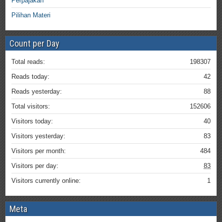
Perpajakan
Pilihan Materi
Count per Day
Total reads:
198307
Reads today:
42
Reads yesterday:
88
Total visitors:
152606
Visitors today:
40
Visitors yesterday:
83
Visitors per month:
484
Visitors per day:
83
Visitors currently online:
1
Meta