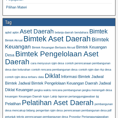
Pilihan Materi
Tag
Aset Daerah
Bimtek
apbd
apbn
belanja daerah
bendahara
Bimtek Aset Daerah
Bimtek
Bimtek Akrual
Keuangan
Bimtek Keuangan
Bimtek Keuangan Berbasis Akrual
Bimtek Pengelolaan Aset
Desa
Daerah
cara menyusun rpjm desa
contoh perencanaan pembangunan
desa dan kelurahan
contoh rencana pembangunan desa
contoh rpjm dan rkp desa
Diklat
Informasi Bimtek
Jadwal
contoh rpjm desa terbaru
data
Bimtek
Jadwal Bimtek Pengelolaan Keuangan Daerah
Jadwal
Diklat Keuangan
jangka waktu rencana pembangunan jangka menengah desa
keuangan
Keuangan Daerah
kppn
Lakip
laporan pertanggungjawaban
lpj
Pelatihan Aset Daerah
Pelatihan
pembangunan
desa mencakup bidang
pengertian rpjm desa
perencanaan pembangunan desa pdf
petunjuk teknis perencanaan pembangunan desa
Prosedur Pertanggungjawaban