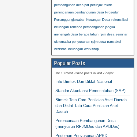
pembangunan desa pdf
petunjuk teknis
perencanaan pembangunan desa
Prosedur
Pertanggungjawaban Keuangan Desa
rekonsiliasi
keuangan
rencana pembangunan jangka
menengah desa berapa tahun
rpjm desa
seminar
sistematika penyusunan rpjm desa
transaksi
verifikasi keuangan
workshop
Popular Posts
The 10 most visited posts in last 7 days:
Info Bimtek Dan Diklat Nasional
Standar Akuntansi Pemerintahan (SAP)
Bimtek Tata Cara Penilaian Aset Daerah
dan Diklat Tata Cara Penilaian Aset
Daerah
Perencanaan Pembangunan Desa
(menyusun RPJMDes dan APBDes)
Pedoman Penyusunan APBD