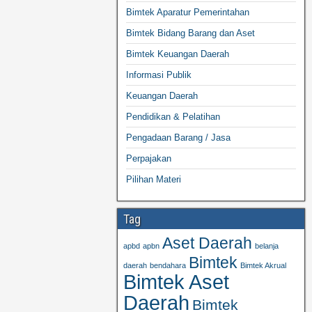
Bimtek Aparatur Pemerintahan
Bimtek Bidang Barang dan Aset
Bimtek Keuangan Daerah
Informasi Publik
Keuangan Daerah
Pendidikan & Pelatihan
Pengadaan Barang / Jasa
Perpajakan
Pilihan Materi
Tag
Aset Daerah
apbd
apbn
belanja
Bimtek
daerah
bendahara
Bimtek Akrual
Bimtek Aset
Daerah
Bimtek