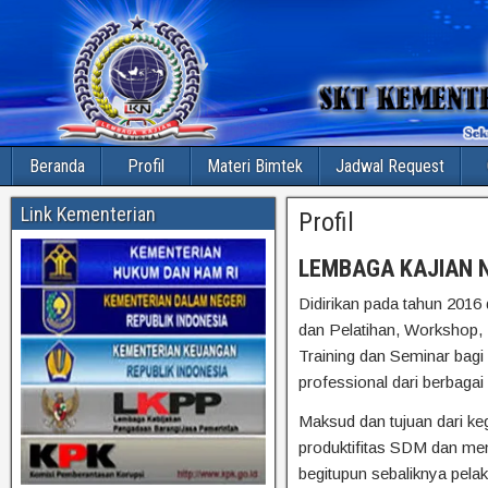
Beranda
Profil
Materi Bimtek
Jadwal Request
Link Kementerian
Profil
LEMBAGA KAJIAN N
Didirikan pada tahun 20
dan Pelatihan, Workshop, 
Training dan Seminar bagi
professional dari berbagai
Maksud dan tujuan dari k
produktifitas SDM dan men
begitupun sebaliknya pela