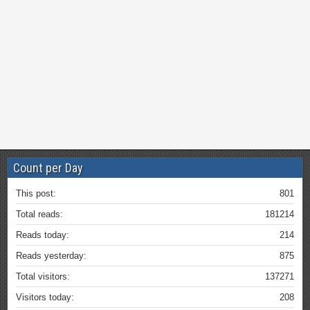
Count per Day
This post:
801
Total reads:
181214
Reads today:
214
Reads yesterday:
875
Total visitors:
137271
Visitors today:
208