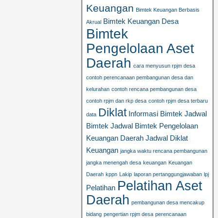
Keuangan
Bimtek Keuangan Berbasis
Bimtek Keuangan Desa
Akrual
Bimtek
Pengelolaan Aset
Daerah
cara menyusun rpjm desa
contoh perencanaan pembangunan desa dan
kelurahan
contoh rencana pembangunan desa
contoh rpjm dan rkp desa
contoh rpjm desa terbaru
Diklat
Informasi Bimtek
Jadwal
data
Bimtek
Jadwal Bimtek Pengelolaan
Keuangan Daerah
Jadwal Diklat
Keuangan
jangka waktu rencana pembangunan
jangka menengah desa
keuangan
Keuangan
Daerah
kppn
Lakip
laporan pertanggungjawaban
lpj
Pelatihan Aset
Pelatihan
Daerah
pembangunan desa mencakup
bidang
pengertian rpjm desa
perencanaan