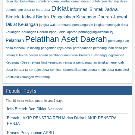
desa dan kelurahan
contoh rencana pembangunan desa
contoh rpjm dan rkp desa
Diklat
Informasi Bimtek
Jadwal
contoh rpjm desa terbaru
data
Bimtek
Jadwal Bimtek Pengelolaan Keuangan Daerah
Jadwal
Diklat Keuangan
jangka waktu rencana pembangunan jangka menengah desa
keuangan
Keuangan Daerah
kppn
Lakip
laporan pertanggungjawaban
lpj
Pelatihan Aset Daerah
Pelatihan
pembangunan
desa mencakup bidang
pengertian rpjm desa
perencanaan pembangunan desa pdf
petunjuk teknis perencanaan pembangunan desa
Prosedur Pertanggungjawaban
Keuangan Desa
rekonsiliasi keuangan
rencana pembangunan jangka menengah
desa berapa tahun
rpjm desa
seminar
sistematika penyusunan rpjm desa
transaksi
verifikasi keuangan
workshop
Popular Posts
The 10 most visited posts in last 7 days:
Info Bimtek Dan Diklat Nasional
Bimtek LAKIP RENSTRA RENJA dan Diklat LAKIP RENSTRA
RENJA
Proses Penyusunan APBD