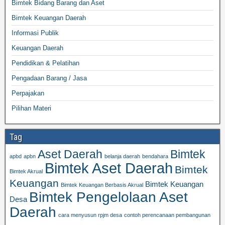
Bimtek Bidang Barang dan Aset
Bimtek Keuangan Daerah
Informasi Publik
Keuangan Daerah
Pendidikan & Pelatihan
Pengadaan Barang / Jasa
Perpajakan
Pilihan Materi
Tag
Aset Daerah
Bimtek
apbd
apbn
belanja daerah
bendahara
Bimtek Aset Daerah
Bimtek
Bimtek Akrual
Keuangan
Bimtek Keuangan
Bimtek Keuangan Berbasis Akrual
Bimtek Pengelolaan Aset
Desa
Daerah
cara menyusun rpjm desa
contoh perencanaan pembangunan