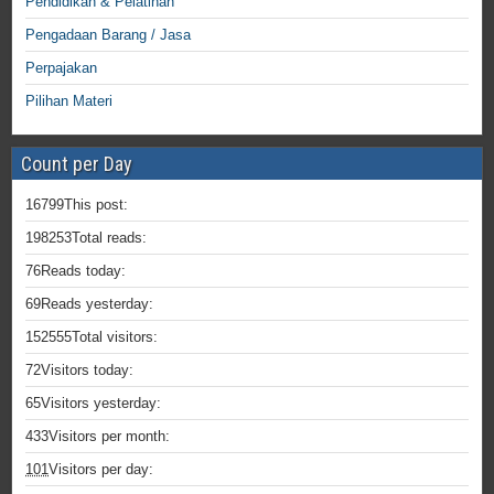
Pendidikan & Pelatihan
Pengadaan Barang / Jasa
Perpajakan
Pilihan Materi
Count per Day
16799
This post:
198253
Total reads:
76
Reads today:
69
Reads yesterday:
152555
Total visitors:
72
Visitors today:
65
Visitors yesterday:
433
Visitors per month:
101
Visitors per day: