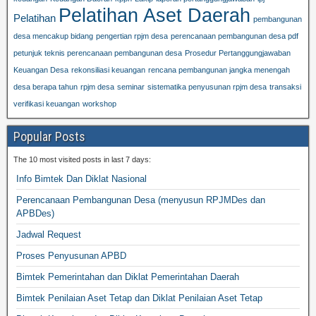
Pelatihan Aset Daerah
Pelatihan
pembangunan
desa mencakup bidang
pengertian rpjm desa
perencanaan pembangunan desa pdf
petunjuk teknis perencanaan pembangunan desa
Prosedur Pertanggungjawaban
Keuangan Desa
rekonsiliasi keuangan
rencana pembangunan jangka menengah
desa berapa tahun
rpjm desa
seminar
sistematika penyusunan rpjm desa
transaksi
verifikasi keuangan
workshop
Popular Posts
The 10 most visited posts in last 7 days:
Info Bimtek Dan Diklat Nasional
Perencanaan Pembangunan Desa (menyusun RPJMDes dan
APBDes)
Jadwal Request
Proses Penyusunan APBD
Bimtek Pemerintahan dan Diklat Pemerintahan Daerah
Bimtek Penilaian Aset Tetap dan Diklat Penilaian Aset Tetap