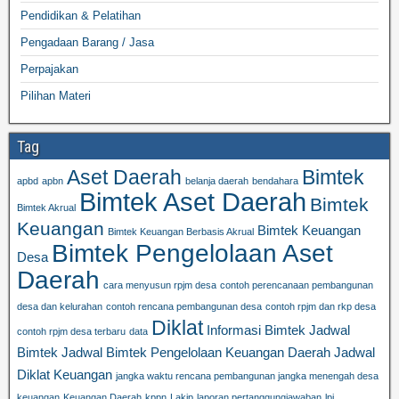
Pendidikan & Pelatihan
Pengadaan Barang / Jasa
Perpajakan
Pilihan Materi
Tag
Aset Daerah
Bimtek
apbd
apbn
belanja daerah
bendahara
Bimtek Aset Daerah
Bimtek
Bimtek Akrual
Keuangan
Bimtek Keuangan
Bimtek Keuangan Berbasis Akrual
Bimtek Pengelolaan Aset
Desa
Daerah
cara menyusun rpjm desa
contoh perencanaan pembangunan
desa dan kelurahan
contoh rencana pembangunan desa
contoh rpjm dan rkp desa
Diklat
Informasi Bimtek
Jadwal
contoh rpjm desa terbaru
data
Bimtek
Jadwal Bimtek Pengelolaan Keuangan Daerah
Jadwal
Diklat Keuangan
jangka waktu rencana pembangunan jangka menengah desa
keuangan
Keuangan Daerah
kppn
Lakip
laporan pertanggungjawaban
lpj