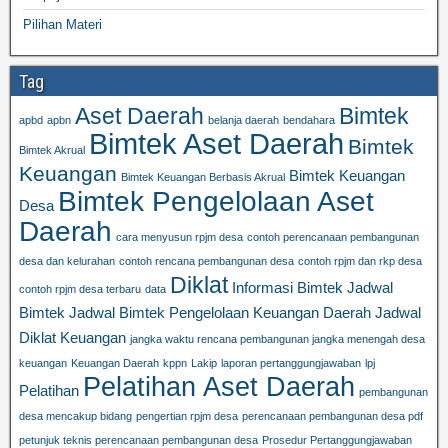
Pilihan Materi
Tag
Aset Daerah
Bimtek
apbd
apbn
belanja daerah
bendahara
Bimtek Aset Daerah
Bimtek
Bimtek Akrual
Keuangan
Bimtek Keuangan
Bimtek Keuangan Berbasis Akrual
Bimtek Pengelolaan Aset
Desa
Daerah
cara menyusun rpjm desa
contoh perencanaan pembangunan
desa dan kelurahan
contoh rencana pembangunan desa
contoh rpjm dan rkp desa
Diklat
Informasi Bimtek
Jadwal
contoh rpjm desa terbaru
data
Bimtek
Jadwal Bimtek Pengelolaan Keuangan Daerah
Jadwal
Diklat Keuangan
jangka waktu rencana pembangunan jangka menengah desa
keuangan
Keuangan Daerah
kppn
Lakip
laporan pertanggungjawaban
lpj
Pelatihan Aset Daerah
Pelatihan
pembangunan
desa mencakup bidang
pengertian rpjm desa
perencanaan pembangunan desa pdf
petunjuk teknis perencanaan pembangunan desa
Prosedur Pertanggungjawaban