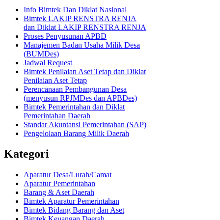
Info Bimtek Dan Diklat Nasional
Bimtek LAKIP RENSTRA RENJA
dan Diklat LAKIP RENSTRA RENJA
Proses Penyusunan APBD
Manajemen Badan Usaha Milik Desa
(BUMDes)
Jadwal Request
Bimtek Penilaian Aset Tetap dan Diklat
Penilaian Aset Tetap
Perencanaan Pembangunan Desa
(menyusun RPJMDes dan APBDes)
Bimtek Pemerintahan dan Diklat
Pemerintahan Daerah
Standar Akuntansi Pemerintahan (SAP)
Pengelolaan Barang Milik Daerah
Kategori
Aparatur Desa/Lurah/Camat
Aparatur Pemerintahan
Barang & Aset Daerah
Bimtek Aparatur Pemerintahan
Bimtek Bidang Barang dan Aset
Bimtek Keuangan Daerah