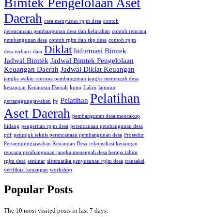
Bimtek Pengelolaan Aset
Daerah
cara menyusun rpjm desa
contoh
perencanaan pembangunan desa dan kelurahan
contoh rencana
pembangunan desa
contoh rpjm dan rkp desa
contoh rpjm
Diklat
Informasi Bimtek
desa terbaru
data
Jadwal Bimtek
Jadwal Bimtek Pengelolaan
Keuangan Daerah
Jadwal Diklat Keuangan
jangka waktu rencana pembangunan jangka menengah desa
keuangan
Keuangan Daerah
kppn
Lakip
laporan
Pelatihan
Pelatihan
pertanggungjawaban
lpj
Aset Daerah
pembangunan desa mencakup
bidang
pengertian rpjm desa
perencanaan pembangunan desa
pdf
petunjuk teknis perencanaan pembangunan desa
Prosedur
Pertanggungjawaban Keuangan Desa
rekonsiliasi keuangan
rencana pembangunan jangka menengah desa berapa tahun
rpjm desa
seminar
sistematika penyusunan rpjm desa
transaksi
verifikasi keuangan
workshop
Popular Posts
The 10 most visited posts in last 7 days: