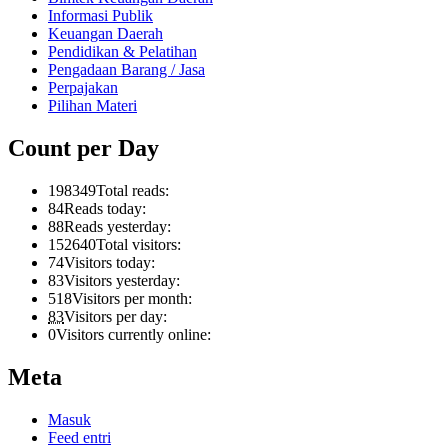
Informasi Publik
Keuangan Daerah
Pendidikan & Pelatihan
Pengadaan Barang / Jasa
Perpajakan
Pilihan Materi
Count per Day
198349
Total reads:
84
Reads today:
88
Reads yesterday:
152640
Total visitors:
74
Visitors today:
83
Visitors yesterday:
518
Visitors per month:
83
Visitors per day:
0
Visitors currently online:
Meta
Masuk
Feed entri