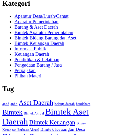
Kategori
Aparatur Desa/Lurah/Camat
Aparatur Pemerintahan
Barang & Aset Daerah
Bimtek Aparatur Pemerintahan
Bimtek Bidang Barang dan Aset
Bimtek Keuangan Daerah
Informasi Publik
Keuangan Daerah
Pendidikan & Pelatihan
Pengadaan Barang / Jasa
Perpajakan
Pilihan Materi
Tag
Aset Daerah
apbd
apbn
belanja daerah
bendahara
Bimtek Aset
Bimtek
Bimtek Akrual
Daerah
Bimtek Keuangan
Bimtek
Bimtek Keuangan Desa
Keuangan Berbasis Akrual