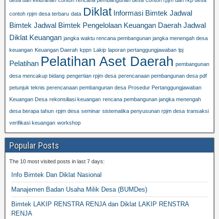
desa dan kelurahan
contoh rencana pembangunan desa
contoh rpjm dan rkp desa
Diklat
Informasi Bimtek
Jadwal
contoh rpjm desa terbaru
data
Bimtek
Jadwal Bimtek Pengelolaan Keuangan Daerah
Jadwal
Diklat Keuangan
jangka waktu rencana pembangunan jangka menengah desa
keuangan
Keuangan Daerah
kppn
Lakip
laporan pertanggungjawaban
lpj
Pelatihan Aset Daerah
Pelatihan
pembangunan
desa mencakup bidang
pengertian rpjm desa
perencanaan pembangunan desa pdf
petunjuk teknis perencanaan pembangunan desa
Prosedur Pertanggungjawaban
Keuangan Desa
rekonsiliasi keuangan
rencana pembangunan jangka menengah
desa berapa tahun
rpjm desa
seminar
sistematika penyusunan rpjm desa
transaksi
verifikasi keuangan
workshop
Popular Posts
The 10 most visited posts in last 7 days:
Info Bimtek Dan Diklat Nasional
Manajemen Badan Usaha Milik Desa (BUMDes)
Bimtek LAKIP RENSTRA RENJA dan Diklat LAKIP RENSTRA
RENJA