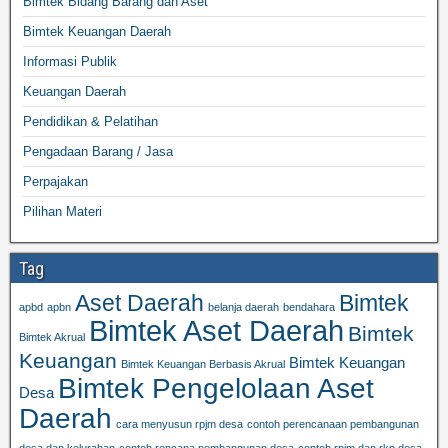
Bimtek Bidang Barang dan Aset
Bimtek Keuangan Daerah
Informasi Publik
Keuangan Daerah
Pendidikan & Pelatihan
Pengadaan Barang / Jasa
Perpajakan
Pilihan Materi
Tag
Aset Daerah
Bimtek
apbd
apbn
belanja daerah
bendahara
Bimtek Aset Daerah
Bimtek
Bimtek Akrual
Keuangan
Bimtek Keuangan
Bimtek Keuangan Berbasis Akrual
Bimtek Pengelolaan Aset
Desa
Daerah
cara menyusun rpjm desa
contoh perencanaan pembangunan