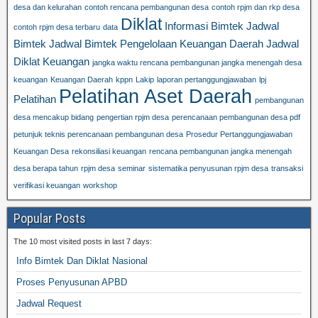
desa dan kelurahan
contoh rencana pembangunan desa
contoh rpjm dan rkp desa
Diklat
Informasi Bimtek
Jadwal
contoh rpjm desa terbaru
data
Bimtek
Jadwal Bimtek Pengelolaan Keuangan Daerah
Jadwal
Diklat Keuangan
jangka waktu rencana pembangunan jangka menengah desa
keuangan
Keuangan Daerah
kppn
Lakip
laporan pertanggungjawaban
lpj
Pelatihan Aset Daerah
Pelatihan
pembangunan
desa mencakup bidang
pengertian rpjm desa
perencanaan pembangunan desa pdf
petunjuk teknis perencanaan pembangunan desa
Prosedur Pertanggungjawaban
Keuangan Desa
rekonsiliasi keuangan
rencana pembangunan jangka menengah
desa berapa tahun
rpjm desa
seminar
sistematika penyusunan rpjm desa
transaksi
verifikasi keuangan
workshop
Popular Posts
The 10 most visited posts in last 7 days:
Info Bimtek Dan Diklat Nasional
Proses Penyusunan APBD
Jadwal Request