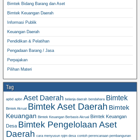
Bimtek Bidang Barang dan Aset
Bimtek Keuangan Daerah
Informasi Publik
Keuangan Daerah
Pendidikan & Pelatihan
Pengadaan Barang / Jasa
Perpajakan
Pilihan Materi
Tag
Aset Daerah
Bimtek
apbd
apbn
belanja daerah
bendahara
Bimtek Aset Daerah
Bimtek
Bimtek Akrual
Keuangan
Bimtek Keuangan
Bimtek Keuangan Berbasis Akrual
Bimtek Pengelolaan Aset
Desa
Daerah
cara menyusun rpjm desa
contoh perencanaan pembangunan