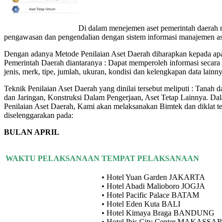
Di dalam menejemen aset pemerintah daerah meli
pengawasan dan pengendalian dengan sistem informasi manajemen a
Dengan adanya Metode Penilaian Aset Daerah diharapkan kepada apar
Pemerintah Daerah diantaranya : Dapat memperoleh informasi secara ak
jenis, merk, tipe, jumlah, ukuran, kondisi dan kelengkapan data lainn
Teknik Penilaian Aset Daerah yang dinilai tersebut meliputi : Tanah 
dan Jaringan, Konstruksi Dalam Pengerjaan, Aset Tetap Lainnya. 
Penilaian Aset Daerah, Kami akan melaksanakan Bimtek dan diklat t
diselenggarakan pada:
BULAN APRIL
WAKTU PELAKSANAAN
TEMPAT PELAKSANAAN
• Hotel Yuan Garden JAKARTA
• Hotel Abadi Malioboro JOGJA
• Hotel Pacific Palace BATAM
• Hotel Eden Kuta BALI
• Hotel Kimaya Braga BANDUNG
• Hotel Ibis City Center MAKASSA