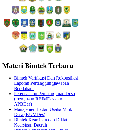
Materi Bimtek Terbaru
Bimtek Verifikasi Dan Rekonsiliasi
Laporan Pertanggungjawaban
Bendahara
Perencanaan Pembangunan Desa
(menyusun RPJMDes dan
APBDes)
Manajemen Badan Usaha Milik
Desa (BUMDes)
Bimtek Kearsipan dan Diklat
Kearsipan Daerah