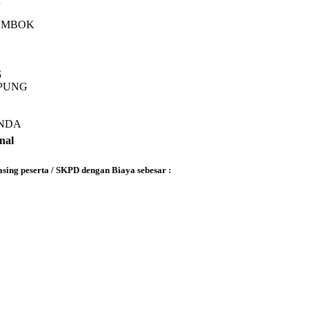
 LOMBOK
G
MPUNG
INDA
nal
sing peserta / SKPD dengan Biaya sebesar :