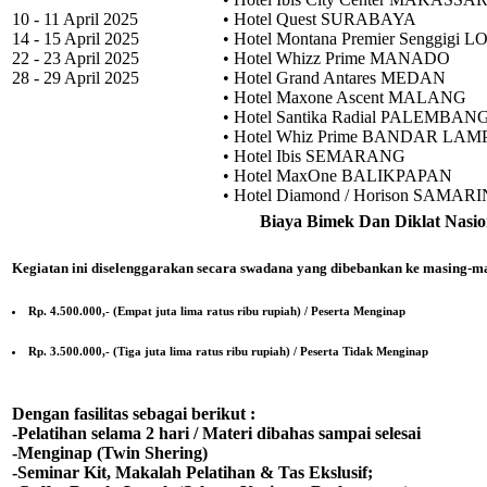
10 - 11 April 2025
• Hotel Quest SURABAYA
14 - 15 April 2025
• Hotel Montana Premier Senggigi
22 - 23 April 2025
• Hotel Whizz Prime MANADO
28 - 29 April 2025
• Hotel Grand Antares MEDAN
• Hotel Maxone Ascent MALANG
• Hotel Santika Radial PALEMBAN
• Hotel Whiz Prime BANDAR LA
• Hotel Ibis SEMARANG
• Hotel MaxOne BALIKPAPAN
• Hotel Diamond / Horison SAMAR
Biaya Bimek Dan Diklat Nasio
Kegiatan ini diselenggarakan secara swadana yang dibebankan ke masing-ma
Rp. 4.500.000,- (Empat juta lima ratus ribu rupiah) / Peserta Menginap
Rp. 3.500.000,- (Tiga juta lima ratus ribu rupiah) / Peserta Tidak Menginap
Dengan fasilitas sebagai berikut :
-Pelatihan selama 2 hari / Materi dibahas sampai selesai
-Menginap (Twin Shering)
-Seminar Kit, Makalah Pelatihan & Tas Ekslusif;