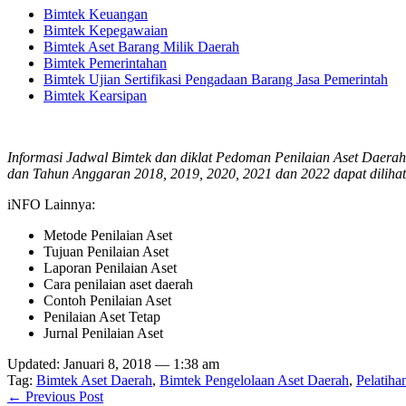
Bimtek Keuangan
Bimtek Kepegawaian
Bimtek Aset Barang Milik Daerah
Bimtek Pemerintahan
Bimtek Ujian Sertifikasi Pengadaan Barang Jasa Pemerintah
Bimtek Kearsipan
Informasi Jadwal Bimtek dan diklat Pedoman Penilaian Aset Daerah s
dan Tahun Anggaran 2018, 2019, 2020, 2021 dan 2022 dapat dilihat
iNFO Lainnya:
Metode Penilaian Aset
Tujuan Penilaian Aset
Laporan Penilaian Aset
Cara penilaian aset daerah
Contoh Penilaian Aset
Penilaian Aset Tetap
Jurnal Penilaian Aset
Updated: Januari 8, 2018 — 1:38 am
Tag:
Bimtek Aset Daerah
,
Bimtek Pengelolaan Aset Daerah
,
Pelatiha
← Previous Post