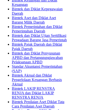
Bimtek Keuangan dan Diklat
Keuangan
Bimtek dan Diklat Kepegawaian
Daerah
Bimtek Aset dan Diklat Aset
Barang Milik Daerah
Bimtek Pemerintahan dan Diklat
Pemerintahan Daerah
Bimtek dan Diklat Ujian Sertifikasi
Pengadaan Barang Jasa Pemerintah
Bimtek Pajak Daerah dan Diklat
Pajak Daerah
Bimtek dan Diklat Penyusunan
APBD dan Pertanggungjawaban
Pelaksanaan APBD
Standar Akuntansi Pemerintahan
(SAP)
Bimtek Akrual dan Diklat
Pengelolaan Keuangan Berbasis
Akrual
Bimtek LAKIP RENSTRA
RENJA dan Diklat LAKIP
RENSTRA RENJA
Bimtek Penilaian Aset Diklat Tata
Cara Penilaian Aset Daerah