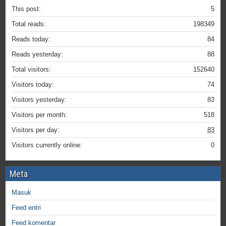
This post:
5
Total reads:
198349
Reads today:
84
Reads yesterday:
88
Total visitors:
152640
Visitors today:
74
Visitors yesterday:
83
Visitors per month:
518
Visitors per day:
83
Visitors currently online:
0
Meta
Masuk
Feed entri
Feed komentar