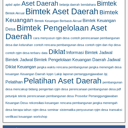
Aset Daerah
Bimtek
apbd
apbn
belanja daerah
bendahara
Bimtek Aset Daerah
Bimtek
Bimtek Akrual
Keuangan
Bimtek Keuangan
Bimtek Keuangan Berbasis Akrual
Bimtek Pengelolaan Aset
Desa
Daerah
cara menyusun rpjm desa
contoh perencanaan pembangunan
desa dan kelurahan
contoh rencana pembangunan desa
contoh rpjm dan rkp desa
Diklat
Informasi Bimtek
Jadwal
contoh rpjm desa terbaru
data
Bimtek
Jadwal Bimtek Pengelolaan Keuangan Daerah
Jadwal
Diklat Keuangan
jangka waktu rencana pembangunan jangka menengah desa
keuangan
Keuangan Daerah
kppn
Lakip
laporan pertanggungjawaban
lpj
Pelatihan Aset Daerah
Pelatihan
pembangunan
desa mencakup bidang
pengertian rpjm desa
perencanaan pembangunan desa pdf
petunjuk teknis perencanaan pembangunan desa
Prosedur Pertanggungjawaban
Keuangan Desa
rekonsiliasi keuangan
rencana pembangunan jangka menengah
desa berapa tahun
rpjm desa
seminar
sistematika penyusunan rpjm desa
transaksi
verifikasi keuangan
workshop