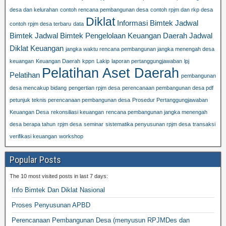
desa dan kelurahan
contoh rencana pembangunan desa
contoh rpjm dan rkp desa
Diklat
Informasi Bimtek
Jadwal
contoh rpjm desa terbaru
data
Bimtek
Jadwal Bimtek Pengelolaan Keuangan Daerah
Jadwal
Diklat Keuangan
jangka waktu rencana pembangunan jangka menengah desa
keuangan
Keuangan Daerah
kppn
Lakip
laporan pertanggungjawaban
lpj
Pelatihan Aset Daerah
Pelatihan
pembangunan
desa mencakup bidang
pengertian rpjm desa
perencanaan pembangunan desa pdf
petunjuk teknis perencanaan pembangunan desa
Prosedur Pertanggungjawaban
Keuangan Desa
rekonsiliasi keuangan
rencana pembangunan jangka menengah
desa berapa tahun
rpjm desa
seminar
sistematika penyusunan rpjm desa
transaksi
verifikasi keuangan
workshop
Popular Posts
The 10 most visited posts in last 7 days:
Info Bimtek Dan Diklat Nasional
Proses Penyusunan APBD
Perencanaan Pembangunan Desa (menyusun RPJMDes dan