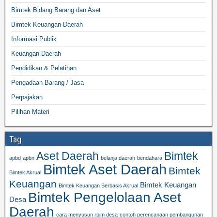
Bimtek Bidang Barang dan Aset
Bimtek Keuangan Daerah
Informasi Publik
Keuangan Daerah
Pendidikan & Pelatihan
Pengadaan Barang / Jasa
Perpajakan
Pilihan Materi
Tag
Aset Daerah
Bimtek
apbd
apbn
belanja daerah
bendahara
Bimtek Aset Daerah
Bimtek
Bimtek Akrual
Keuangan
Bimtek Keuangan
Bimtek Keuangan Berbasis Akrual
Bimtek Pengelolaan Aset
Desa
Daerah
cara menyusun rpjm desa
contoh perencanaan pembangunan