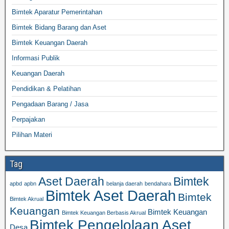
Bimtek Aparatur Pemerintahan
Bimtek Bidang Barang dan Aset
Bimtek Keuangan Daerah
Informasi Publik
Keuangan Daerah
Pendidikan & Pelatihan
Pengadaan Barang / Jasa
Perpajakan
Pilihan Materi
Tag
Aset Daerah
Bimtek
apbd
apbn
belanja daerah
bendahara
Bimtek Aset Daerah
Bimtek
Bimtek Akrual
Keuangan
Bimtek Keuangan
Bimtek Keuangan Berbasis Akrual
Bimtek Pengelolaan Aset
Desa