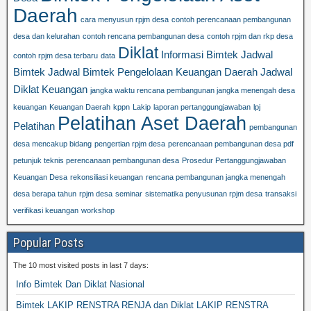
Daerah
cara menyusun rpjm desa
contoh perencanaan pembangunan
desa dan kelurahan
contoh rencana pembangunan desa
contoh rpjm dan rkp desa
Diklat
Informasi Bimtek
Jadwal
contoh rpjm desa terbaru
data
Bimtek
Jadwal Bimtek Pengelolaan Keuangan Daerah
Jadwal
Diklat Keuangan
jangka waktu rencana pembangunan jangka menengah desa
keuangan
Keuangan Daerah
kppn
Lakip
laporan pertanggungjawaban
lpj
Pelatihan Aset Daerah
Pelatihan
pembangunan
desa mencakup bidang
pengertian rpjm desa
perencanaan pembangunan desa pdf
petunjuk teknis perencanaan pembangunan desa
Prosedur Pertanggungjawaban
Keuangan Desa
rekonsiliasi keuangan
rencana pembangunan jangka menengah
desa berapa tahun
rpjm desa
seminar
sistematika penyusunan rpjm desa
transaksi
verifikasi keuangan
workshop
Popular Posts
The 10 most visited posts in last 7 days:
Info Bimtek Dan Diklat Nasional
Bimtek LAKIP RENSTRA RENJA dan Diklat LAKIP RENSTRA