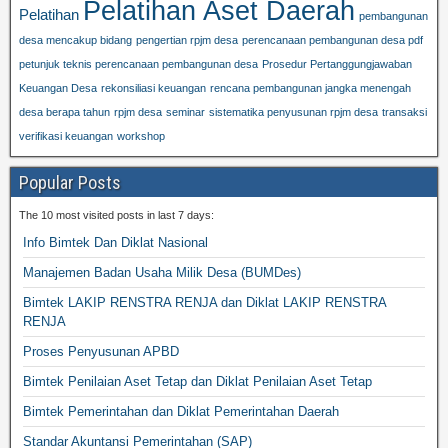
Pelatihan Aset Daerah
Pelatihan
pembangunan
desa mencakup bidang
pengertian rpjm desa
perencanaan pembangunan desa pdf
petunjuk teknis perencanaan pembangunan desa
Prosedur Pertanggungjawaban
Keuangan Desa
rekonsiliasi keuangan
rencana pembangunan jangka menengah
desa berapa tahun
rpjm desa
seminar
sistematika penyusunan rpjm desa
transaksi
verifikasi keuangan
workshop
Popular Posts
The 10 most visited posts in last 7 days:
Info Bimtek Dan Diklat Nasional
Manajemen Badan Usaha Milik Desa (BUMDes)
Bimtek LAKIP RENSTRA RENJA dan Diklat LAKIP RENSTRA
RENJA
Proses Penyusunan APBD
Bimtek Penilaian Aset Tetap dan Diklat Penilaian Aset Tetap
Bimtek Pemerintahan dan Diklat Pemerintahan Daerah
Standar Akuntansi Pemerintahan (SAP)