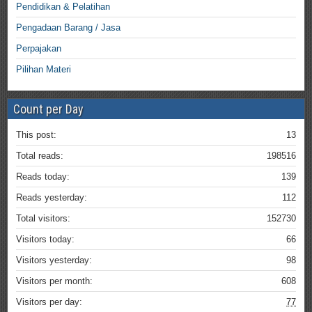
Pendidikan & Pelatihan
Pengadaan Barang / Jasa
Perpajakan
Pilihan Materi
Count per Day
This post:
13
Total reads:
198516
Reads today:
139
Reads yesterday:
112
Total visitors:
152730
Visitors today:
66
Visitors yesterday:
98
Visitors per month:
608
Visitors per day:
77