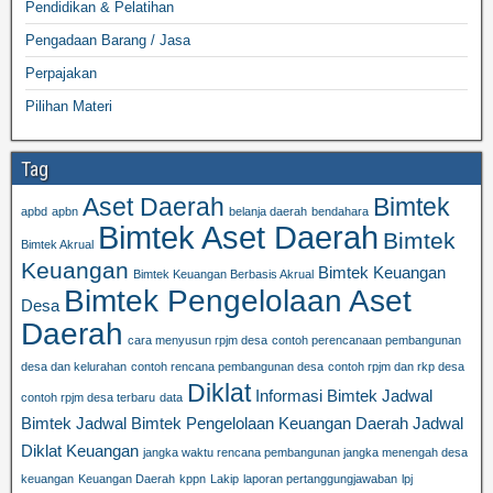
Pendidikan & Pelatihan
Pengadaan Barang / Jasa
Perpajakan
Pilihan Materi
Tag
Aset Daerah
Bimtek
apbd
apbn
belanja daerah
bendahara
Bimtek Aset Daerah
Bimtek
Bimtek Akrual
Keuangan
Bimtek Keuangan
Bimtek Keuangan Berbasis Akrual
Bimtek Pengelolaan Aset
Desa
Daerah
cara menyusun rpjm desa
contoh perencanaan pembangunan
desa dan kelurahan
contoh rencana pembangunan desa
contoh rpjm dan rkp desa
Diklat
Informasi Bimtek
Jadwal
contoh rpjm desa terbaru
data
Bimtek
Jadwal Bimtek Pengelolaan Keuangan Daerah
Jadwal
Diklat Keuangan
jangka waktu rencana pembangunan jangka menengah desa
keuangan
Keuangan Daerah
kppn
Lakip
laporan pertanggungjawaban
lpj