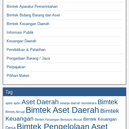
Bimtek Aparatur Pemerintahan
Bimtek Bidang Barang dan Aset
Bimtek Keuangan Daerah
Informasi Publik
Keuangan Daerah
Pendidikan & Pelatihan
Pengadaan Barang / Jasa
Perpajakan
Pilihan Materi
Tag
Aset Daerah
Bimtek
apbd
apbn
belanja daerah
bendahara
Bimtek Aset Daerah
Bimtek
Bimtek Akrual
Keuangan
Bimtek Keuangan
Bimtek Keuangan Berbasis Akrual
Bimtek Pengelolaan Aset
Desa