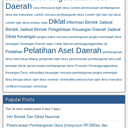
Daerah
cara menyusun rpjm desa
contoh perencanaan pembangunan
desa dan kelurahan
contoh rencana pembangunan desa
contoh rpjm dan rkp desa
Diklat
Informasi Bimtek
Jadwal
contoh rpjm desa terbaru
data
Bimtek
Jadwal Bimtek Pengelolaan Keuangan Daerah
Jadwal
Diklat Keuangan
jangka waktu rencana pembangunan jangka menengah desa
keuangan
Keuangan Daerah
kppn
Lakip
laporan pertanggungjawaban
lpj
Pelatihan Aset Daerah
Pelatihan
pembangunan
desa mencakup bidang
pengertian rpjm desa
perencanaan pembangunan desa pdf
petunjuk teknis perencanaan pembangunan desa
Prosedur Pertanggungjawaban
Keuangan Desa
rekonsiliasi keuangan
rencana pembangunan jangka menengah
desa berapa tahun
rpjm desa
seminar
sistematika penyusunan rpjm desa
transaksi
verifikasi keuangan
workshop
Popular Posts
The 10 most visited posts in last 7 days:
Info Bimtek Dan Diklat Nasional
Perencanaan Pembangunan Desa (menyusun RPJMDes dan