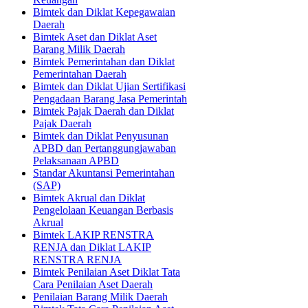
Bimtek dan Diklat Kepegawaian
Daerah
Bimtek Aset dan Diklat Aset
Barang Milik Daerah
Bimtek Pemerintahan dan Diklat
Pemerintahan Daerah
Bimtek dan Diklat Ujian Sertifikasi
Pengadaan Barang Jasa Pemerintah
Bimtek Pajak Daerah dan Diklat
Pajak Daerah
Bimtek dan Diklat Penyusunan
APBD dan Pertanggungjawaban
Pelaksanaan APBD
Standar Akuntansi Pemerintahan
(SAP)
Bimtek Akrual dan Diklat
Pengelolaan Keuangan Berbasis
Akrual
Bimtek LAKIP RENSTRA
RENJA dan Diklat LAKIP
RENSTRA RENJA
Bimtek Penilaian Aset Diklat Tata
Cara Penilaian Aset Daerah
Penilaian Barang Milik Daerah