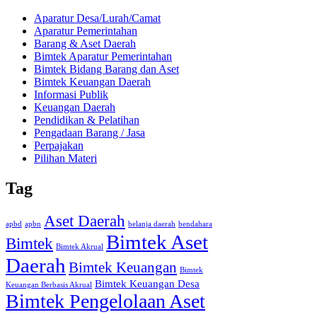
Aparatur Desa/Lurah/Camat
Aparatur Pemerintahan
Barang & Aset Daerah
Bimtek Aparatur Pemerintahan
Bimtek Bidang Barang dan Aset
Bimtek Keuangan Daerah
Informasi Publik
Keuangan Daerah
Pendidikan & Pelatihan
Pengadaan Barang / Jasa
Perpajakan
Pilihan Materi
Tag
Aset Daerah
apbd
apbn
belanja daerah
bendahara
Bimtek Aset
Bimtek
Bimtek Akrual
Daerah
Bimtek Keuangan
Bimtek
Bimtek Keuangan Desa
Keuangan Berbasis Akrual
Bimtek Pengelolaan Aset