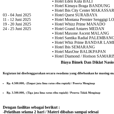
• Hotel Eden Kuta BALI
• Hotel Kimaya Braga BANDUNG
• Hotel Ibis City Center MAKASSA
03 - 04 Juni 2025
• Hotel Quest SURABAYA
11 - 12 Juni 2025
• Hotel Montana Premier Senggigi
19 - 20 Juni 2025
• Hotel Whizz Prime MANADO
24 - 25 Juni 2025
• Hotel Grand Antares MEDAN
• Hotel Maxone Ascent MALANG
• Hotel Santika Radial PALEMBAN
• Hotel Whiz Prime BANDAR LA
• Hotel Ibis SEMARANG
• Hotel MaxOne BALIKPAPAN
• Hotel Diamond / Horison SAMAR
Biaya Bimek Dan Diklat Nasio
Kegiatan ini diselenggarakan secara swadana yang dibebankan ke masing-ma
Rp. 4.500.000,- (Empat juta lima ratus ribu rupiah) / Peserta Menginap
Rp. 3.500.000,- (Tiga juta lima ratus ribu rupiah) / Peserta Tidak Menginap
Dengan fasilitas sebagai berikut :
-Pelatihan selama 2 hari / Materi dibahas sampai selesai