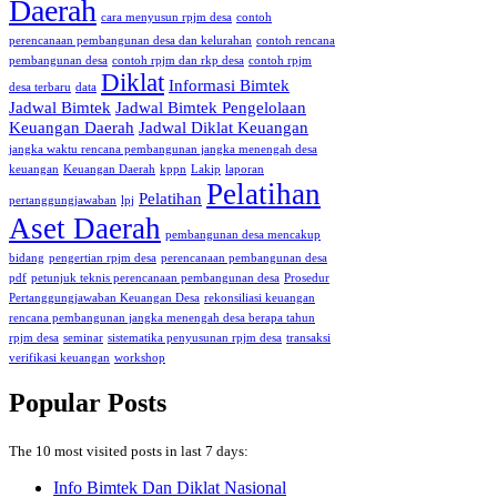
Daerah
cara menyusun rpjm desa
contoh
perencanaan pembangunan desa dan kelurahan
contoh rencana
pembangunan desa
contoh rpjm dan rkp desa
contoh rpjm
Diklat
Informasi Bimtek
desa terbaru
data
Jadwal Bimtek
Jadwal Bimtek Pengelolaan
Keuangan Daerah
Jadwal Diklat Keuangan
jangka waktu rencana pembangunan jangka menengah desa
keuangan
Keuangan Daerah
kppn
Lakip
laporan
Pelatihan
Pelatihan
pertanggungjawaban
lpj
Aset Daerah
pembangunan desa mencakup
bidang
pengertian rpjm desa
perencanaan pembangunan desa
pdf
petunjuk teknis perencanaan pembangunan desa
Prosedur
Pertanggungjawaban Keuangan Desa
rekonsiliasi keuangan
rencana pembangunan jangka menengah desa berapa tahun
rpjm desa
seminar
sistematika penyusunan rpjm desa
transaksi
verifikasi keuangan
workshop
Popular Posts
The 10 most visited posts in last 7 days:
Info Bimtek Dan Diklat Nasional