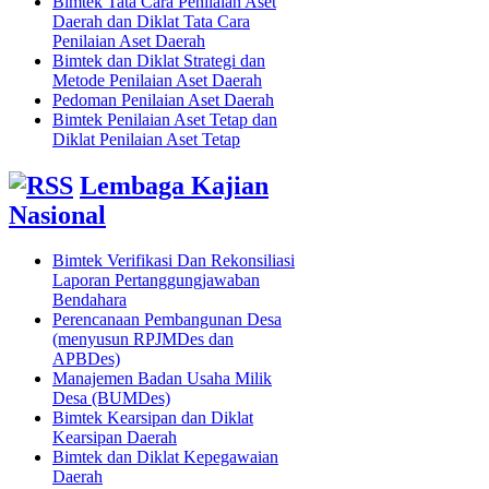
Bimtek Tata Cara Penilaian Aset
Daerah dan Diklat Tata Cara
Penilaian Aset Daerah
Bimtek dan Diklat Strategi dan
Metode Penilaian Aset Daerah
Pedoman Penilaian Aset Daerah
Bimtek Penilaian Aset Tetap dan
Diklat Penilaian Aset Tetap
Lembaga Kajian
Nasional
Bimtek Verifikasi Dan Rekonsiliasi
Laporan Pertanggungjawaban
Bendahara
Perencanaan Pembangunan Desa
(menyusun RPJMDes dan
APBDes)
Manajemen Badan Usaha Milik
Desa (BUMDes)
Bimtek Kearsipan dan Diklat
Kearsipan Daerah
Bimtek dan Diklat Kepegawaian
Daerah