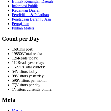
Bimtek Keuangan Daerah
Informasi Publik
Keuangan Daerah
Pendidikan & Pelatihan
Pengadaan Barang / Jasa
Perpajakan
Pilihan Materi
Count per Day
168
This post:
198503
Total reads:
126
Reads today:
112
Reads yesterday:
152718
Total visitors:
54
Visitors today:
98
Visitors yesterday:
596
Visitors per month:
77
Visitors per day:
1
Visitors currently online:
Meta
Masuk