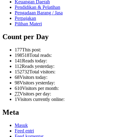
Keuangan Daerah
Pendidikan & Pelatihan
Pengadaan Barang / Jasa
Perpajakan
Pilihan Materi
Count per Day
177
This post:
198518
Total reads:
141
Reads today:
112
Reads yesterday:
152732
Total visitors:
68
Visitors today:
98
Visitors yesterday:
610
Visitors per month:
77
Visitors per day:
1
Visitors currently online:
Meta
Masuk
Feed entri
Feed komentar