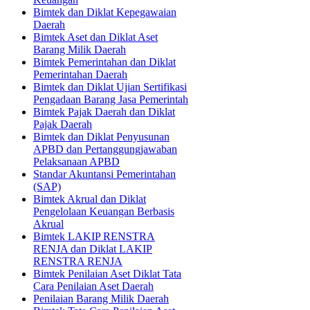
Bimtek dan Diklat Kepegawaian
Daerah
Bimtek Aset dan Diklat Aset
Barang Milik Daerah
Bimtek Pemerintahan dan Diklat
Pemerintahan Daerah
Bimtek dan Diklat Ujian Sertifikasi
Pengadaan Barang Jasa Pemerintah
Bimtek Pajak Daerah dan Diklat
Pajak Daerah
Bimtek dan Diklat Penyusunan
APBD dan Pertanggungjawaban
Pelaksanaan APBD
Standar Akuntansi Pemerintahan
(SAP)
Bimtek Akrual dan Diklat
Pengelolaan Keuangan Berbasis
Akrual
Bimtek LAKIP RENSTRA
RENJA dan Diklat LAKIP
RENSTRA RENJA
Bimtek Penilaian Aset Diklat Tata
Cara Penilaian Aset Daerah
Penilaian Barang Milik Daerah