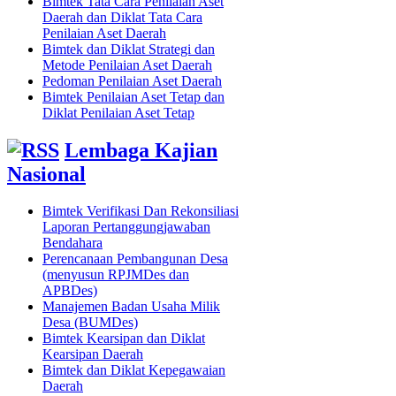
Bimtek Tata Cara Penilaian Aset
Daerah dan Diklat Tata Cara
Penilaian Aset Daerah
Bimtek dan Diklat Strategi dan
Metode Penilaian Aset Daerah
Pedoman Penilaian Aset Daerah
Bimtek Penilaian Aset Tetap dan
Diklat Penilaian Aset Tetap
Lembaga Kajian
Nasional
Bimtek Verifikasi Dan Rekonsiliasi
Laporan Pertanggungjawaban
Bendahara
Perencanaan Pembangunan Desa
(menyusun RPJMDes dan
APBDes)
Manajemen Badan Usaha Milik
Desa (BUMDes)
Bimtek Kearsipan dan Diklat
Kearsipan Daerah
Bimtek dan Diklat Kepegawaian
Daerah