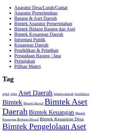
Aparatur Desa/Lurah/Camat
Aparatur Pemerintahan
Barang & Aset Daerah
Bimtek Aparatur Pemerintahan
Bimtek Bidang Barang dan Aset
Bimtek Keuangan Daerah
Informasi Publik
Keuangan Daerah
Pendidikan & Pelatihan
Pengadaan Barang / Jasa
Perpajakan
Pilihan Materi
Tag
Aset Daerah
apbd
apbn
belanja daerah
bendahara
Bimtek Aset
Bimtek
Bimtek Akrual
Daerah
Bimtek Keuangan
Bimtek
Bimtek Keuangan Desa
Keuangan Berbasis Akrual
Bimtek Pengelolaan Aset