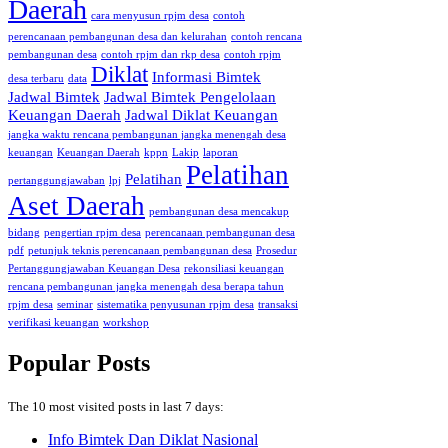
Daerah
cara menyusun rpjm desa
contoh
perencanaan pembangunan desa dan kelurahan
contoh rencana
pembangunan desa
contoh rpjm dan rkp desa
contoh rpjm
Diklat
Informasi Bimtek
desa terbaru
data
Jadwal Bimtek
Jadwal Bimtek Pengelolaan
Keuangan Daerah
Jadwal Diklat Keuangan
jangka waktu rencana pembangunan jangka menengah desa
keuangan
Keuangan Daerah
kppn
Lakip
laporan
Pelatihan
Pelatihan
pertanggungjawaban
lpj
Aset Daerah
pembangunan desa mencakup
bidang
pengertian rpjm desa
perencanaan pembangunan desa
pdf
petunjuk teknis perencanaan pembangunan desa
Prosedur
Pertanggungjawaban Keuangan Desa
rekonsiliasi keuangan
rencana pembangunan jangka menengah desa berapa tahun
rpjm desa
seminar
sistematika penyusunan rpjm desa
transaksi
verifikasi keuangan
workshop
Popular Posts
The 10 most visited posts in last 7 days:
Info Bimtek Dan Diklat Nasional