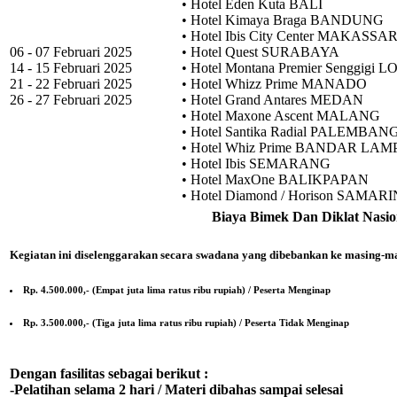
• Hotel Eden Kuta BALI
• Hotel Kimaya Braga BANDUNG
• Hotel Ibis City Center MAKASSA
06 - 07 Februari 2025
• Hotel Quest SURABAYA
14 - 15 Februari 2025
• Hotel Montana Premier Senggigi
21 - 22 Februari 2025
• Hotel Whizz Prime MANADO
26 - 27 Februari 2025
• Hotel Grand Antares MEDAN
• Hotel Maxone Ascent MALANG
• Hotel Santika Radial PALEMBAN
• Hotel Whiz Prime BANDAR LA
• Hotel Ibis SEMARANG
• Hotel MaxOne BALIKPAPAN
• Hotel Diamond / Horison SAMAR
Biaya Bimek Dan Diklat Nasio
Kegiatan ini diselenggarakan secara swadana yang dibebankan ke masing-ma
Rp. 4.500.000,- (Empat juta lima ratus ribu rupiah) / Peserta Menginap
Rp. 3.500.000,- (Tiga juta lima ratus ribu rupiah) / Peserta Tidak Menginap
Dengan fasilitas sebagai berikut :
-Pelatihan selama 2 hari / Materi dibahas sampai selesai