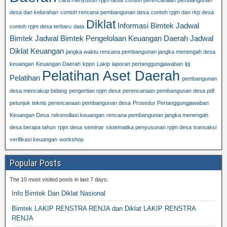
cara menyusun rpjm desa
contoh perencanaan pembangunan
desa dan kelurahan
contoh rencana pembangunan desa
contoh rpjm dan rkp desa
Diklat
Informasi Bimtek
Jadwal
contoh rpjm desa terbaru
data
Bimtek
Jadwal Bimtek Pengelolaan Keuangan Daerah
Jadwal
Diklat Keuangan
jangka waktu rencana pembangunan jangka menengah desa
keuangan
Keuangan Daerah
kppn
Lakip
laporan pertanggungjawaban
lpj
Pelatihan Aset Daerah
Pelatihan
pembangunan
desa mencakup bidang
pengertian rpjm desa
perencanaan pembangunan desa pdf
petunjuk teknis perencanaan pembangunan desa
Prosedur Pertanggungjawaban
Keuangan Desa
rekonsiliasi keuangan
rencana pembangunan jangka menengah
desa berapa tahun
rpjm desa
seminar
sistematika penyusunan rpjm desa
transaksi
verifikasi keuangan
workshop
Popular Posts
The 10 most visited posts in last 7 days:
Info Bimtek Dan Diklat Nasional
Bimtek LAKIP RENSTRA RENJA dan Diklat LAKIP RENSTRA
RENJA