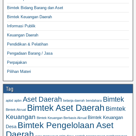
Bimtek Bidang Barang dan Aset
Bimtek Keuangan Daerah
Informasi Publik
Keuangan Daerah
Pendidikan & Pelatihan
Pengadaan Barang / Jasa
Perpajakan
Pilihan Materi
Tag
Aset Daerah
Bimtek
apbd
apbn
belanja daerah
bendahara
Bimtek Aset Daerah
Bimtek
Bimtek Akrual
Keuangan
Bimtek Keuangan
Bimtek Keuangan Berbasis Akrual
Bimtek Pengelolaan Aset
Desa
Daerah