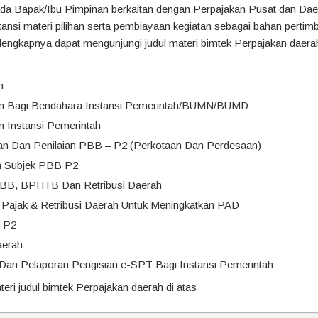
pada Bapak/Ibu Pimpinan berkaitan dengan Perpajakan Pusat dan Dae
tansi materi pilihan serta pembiayaan kegiatan sebagai bahan pertim
selengkapnya dapat mengunjungi judul materi bimtek Perpajakan daera
h
an Bagi Bendahara Instansi Pemerintah/BUMN/BUMD
n Instansi Pemerintah
n Dan Penilaian PBB – P2 (Perkotaan Dan Perdesaan)
n Subjek PBB P2
PBB, BPHTB Dan Retribusi Daerah
 Pajak & Retribusi Daerah Untuk Meningkatkan PAD
B P2
aerah
 Dan Pelaporan Pengisian e-SPT Bagi Instansi Pemerintah
ateri judul bimtek Perpajakan daerah di atas