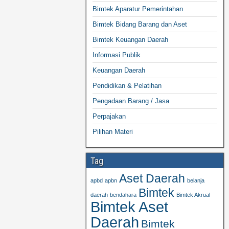
Bimtek Aparatur Pemerintahan
Bimtek Bidang Barang dan Aset
Bimtek Keuangan Daerah
Informasi Publik
Keuangan Daerah
Pendidikan & Pelatihan
Pengadaan Barang / Jasa
Perpajakan
Pilihan Materi
Tag
Aset Daerah
apbd
apbn
belanja
Bimtek
daerah
bendahara
Bimtek Akrual
Bimtek Aset
Daerah
Bimtek