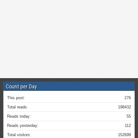
Count per Day
This post:
276
Total reads:
198432
Reads today:
55
Reads yesterday:
112
Total visitors:
152699