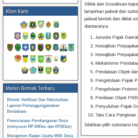
Diklat dan Sosialisasi ke
Klien Kami
lampirkan jadwal dan subs
jadwal bimtek dan diklat 
diantaranya:
Jurusita Pajak Daera
Kewajiban Perpajak
Kewajiban Perpajaka
Mekanisme Pendataa
Pendataan Objek da
Pengelolaan Pajak 
Materi Bimtek Terbaru
Pengelolaan Potensi
Penilaian Objek PB
Bimtek Verifikasi Dan Rekonsiliasi
Laporan Pertanggungjawaban
Penyuluhan Pajak D
Bendahara
Tata Cara Pengisian
Perencanaan Pembangunan Desa
Silahkan pilih substansi m
(menyusun RPJMDes dan APBDes)
Manajemen Badan Usaha Milik Desa