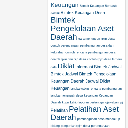
Keuangan
Bimtek Keuangan Berbasis
Bimtek Keuangan Desa
Akrual
Bimtek
Pengelolaan Aset
Daerah
cara menyusun rpjm desa
contoh perencanaan pembangunan desa dan
kelurahan
contoh rencana pembangunan desa
contoh rpjm dan rkp desa
contoh rpjm desa terbaru
Diklat
Informasi Bimtek
Jadwal
data
Bimtek
Jadwal Bimtek Pengelolaan
Keuangan Daerah
Jadwal Diklat
Keuangan
jangka waktu rencana pembangunan
jangka menengah desa
keuangan
Keuangan
Daerah
kppn
Lakip
laporan pertanggungjawaban
lpj
Pelatihan Aset
Pelatihan
Daerah
pembangunan desa mencakup
bidang
pengertian rpjm desa
perencanaan