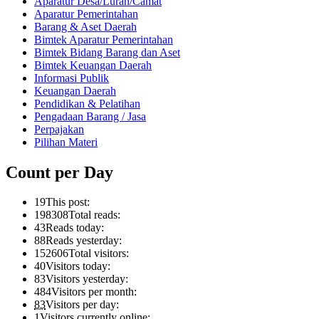
Aparatur Desa/Lurah/Camat
Aparatur Pemerintahan
Barang & Aset Daerah
Bimtek Aparatur Pemerintahan
Bimtek Bidang Barang dan Aset
Bimtek Keuangan Daerah
Informasi Publik
Keuangan Daerah
Pendidikan & Pelatihan
Pengadaan Barang / Jasa
Perpajakan
Pilihan Materi
Count per Day
19
This post:
198308
Total reads:
43
Reads today:
88
Reads yesterday:
152606
Total visitors:
40
Visitors today:
83
Visitors yesterday:
484
Visitors per month:
83
Visitors per day:
1
Visitors currently online: