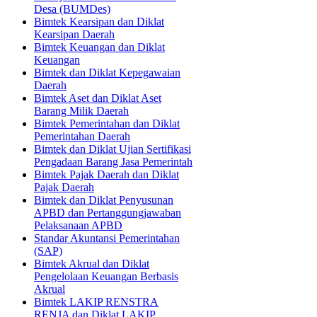
Desa (BUMDes)
Bimtek Kearsipan dan Diklat
Kearsipan Daerah
Bimtek Keuangan dan Diklat
Keuangan
Bimtek dan Diklat Kepegawaian
Daerah
Bimtek Aset dan Diklat Aset
Barang Milik Daerah
Bimtek Pemerintahan dan Diklat
Pemerintahan Daerah
Bimtek dan Diklat Ujian Sertifikasi
Pengadaan Barang Jasa Pemerintah
Bimtek Pajak Daerah dan Diklat
Pajak Daerah
Bimtek dan Diklat Penyusunan
APBD dan Pertanggungjawaban
Pelaksanaan APBD
Standar Akuntansi Pemerintahan
(SAP)
Bimtek Akrual dan Diklat
Pengelolaan Keuangan Berbasis
Akrual
Bimtek LAKIP RENSTRA
RENJA dan Diklat LAKIP