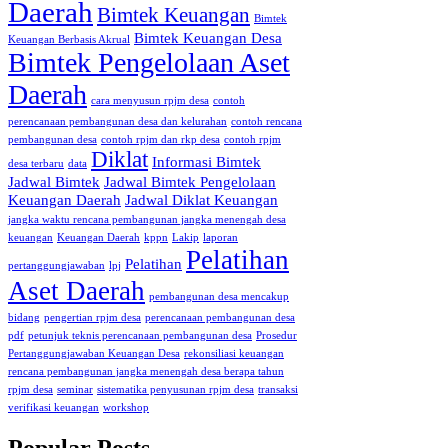
Daerah
Bimtek Keuangan
Bimtek
Bimtek Keuangan Desa
Keuangan Berbasis Akrual
Bimtek Pengelolaan Aset
Daerah
cara menyusun rpjm desa
contoh
perencanaan pembangunan desa dan kelurahan
contoh rencana
pembangunan desa
contoh rpjm dan rkp desa
contoh rpjm
Diklat
Informasi Bimtek
desa terbaru
data
Jadwal Bimtek
Jadwal Bimtek Pengelolaan
Keuangan Daerah
Jadwal Diklat Keuangan
jangka waktu rencana pembangunan jangka menengah desa
keuangan
Keuangan Daerah
kppn
Lakip
laporan
Pelatihan
Pelatihan
pertanggungjawaban
lpj
Aset Daerah
pembangunan desa mencakup
bidang
pengertian rpjm desa
perencanaan pembangunan desa
pdf
petunjuk teknis perencanaan pembangunan desa
Prosedur
Pertanggungjawaban Keuangan Desa
rekonsiliasi keuangan
rencana pembangunan jangka menengah desa berapa tahun
rpjm desa
seminar
sistematika penyusunan rpjm desa
transaksi
verifikasi keuangan
workshop
Popular Posts