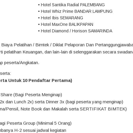
• Hotel Santika Radial PALEMBANG
• Hotel Whiz Prime BANDAR LAMPUNG
• Hotel Ibis SEMARANG
• Hotel MaxOne BALIKPAPAN
• Hotel Diamond / Horison SAMARINDA
an Biaya Pelatihan / Bimtek / Diklat Pelaporan Dan Pertanggungjaw
rti pelatihan Keuangan, dan lain-lain di selenggarakan secara swada
ap peserta/Angkatan.
serta:
serta Untuk 10 Pendaftar Pertama)
Share (Bagi Peserta Menginap)
x dan Lunch 2x) serta Dinner 3x (bagi peserta yang menginap)
ena/Pensil, Note Book dan Makalah serta SERTIFIKAT BIMTEK)
agi Peserta Group (Minimal 5 Orang)
mbanya H-2 sesuai jadwal kegiatan