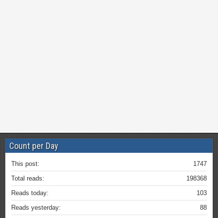
Count per Day
This post:
1747
Total reads:
198368
Reads today:
103
Reads yesterday:
88