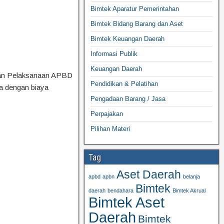
Bimtek Aparatur Pemerintahan
Bimtek Bidang Barang dan Aset
Bimtek Keuangan Daerah
Informasi Publik
Keuangan Daerah
aban Pelaksanaan APBD
Pendidikan & Pelatihan
na dengan biaya
Pengadaan Barang / Jasa
Perpajakan
Pilihan Materi
Tag
Aset Daerah
apbd
apbn
belanja
Bimtek
daerah
bendahara
Bimtek Akrual
Bimtek Aset
Daerah
Bimtek