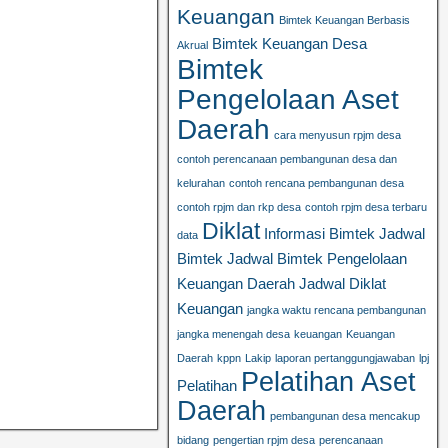
Keuangan
Bimtek Keuangan Berbasis
Bimtek Keuangan Desa
Akrual
Bimtek
Pengelolaan Aset
Daerah
cara menyusun rpjm desa
contoh perencanaan pembangunan desa dan
kelurahan
contoh rencana pembangunan desa
contoh rpjm dan rkp desa
contoh rpjm desa terbaru
Diklat
Informasi Bimtek
Jadwal
data
Bimtek
Jadwal Bimtek Pengelolaan
Keuangan Daerah
Jadwal Diklat
Keuangan
jangka waktu rencana pembangunan
jangka menengah desa
keuangan
Keuangan
Daerah
kppn
Lakip
laporan pertanggungjawaban
lpj
Pelatihan Aset
Pelatihan
Daerah
pembangunan desa mencakup
bidang
pengertian rpjm desa
perencanaan