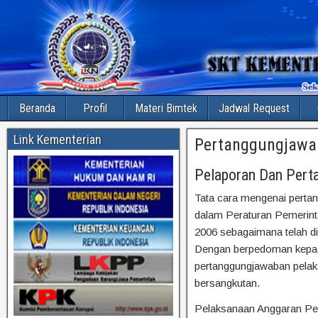
Beranda
Profil
Materi Bimtek
Jadwal Request
Link Kementerian
Pertanggungjawa
Pelaporan Dan Per
Tata cara mengenai perta
dalam Peraturan Pemerinta
2006 sebagaimana telah 
Dengan berpedoman kepad
pertanggungjawaban pelak
bersangkutan.
Pelaksanaan Anggaran Pen