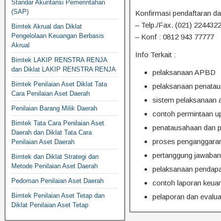
Standar Akuntansi Pemerintahan
(SAP)
Konfirmasi pendaftaran d
– Telp./Fax. (021) 224432
Bimtek Akrual dan Diklat
Pengelolaan Keuangan Berbasis
– Konf : 0812 943 77777
Akrual
Info Terkait :
Bimtek LAKIP RENSTRA RENJA
dan Diklat LAKIP RENSTRA RENJA
pelaksanaan APBD
Bimtek Penilaian Aset Diklat Tata
pelaksanaan penatau
Cara Penilaian Aset Daerah
sistem pelaksanaan 
Penilaian Barang Milik Daerah
contoh permintaan up
Bimtek Tata Cara Penilaian Aset
penatausahaan dan p
Daerah dan Diklat Tata Cara
proses penganggara
Penilaian Aset Daerah
pertanggung jawab
Bimtek dan Diklat Strategi dan
Metode Penilaian Aset Daerah
pelaksanaan pendapa
Pedoman Penilaian Aset Daerah
contoh laporan keua
Bimtek Penilaian Aset Tetap dan
pelaporan dan eval
Diklat Penilaian Aset Tetap