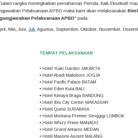
 Dalam rangka meningkatkan pemahaman Pemda, baik Eksekutif maup
ungjawaban Pelaksanaan APBD maka kami akan melaksanakan
Bimt
ggungjawaban Pelaksanaan APBD”
pada:
ril, Mei, Juni,
Juli
, Agustus, September, Oktober, November, Desem
TEMPAT PELAKSANAAN
• Hotel Yuan Garden JAKARTA
• Hotel Abadi Malioboro JOGJA
• Hotel Pacific Palace BATAM
• Hotel Eden Kuta BALI
• Hotel Kimaya Braga BANDUNG
• Hotel Ibis City Center MAKASSAR
• Hotel Quest SURABAYA
• Hotel Montana Premier Senggigi LOMBOK
• Hotel Whizz Prime MANADO
• Hotel Grand Antares MEDAN
• Hotel Maxone Ascent MALANG