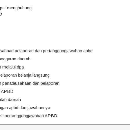
apat menghubungi
23
sahaan pelaporan dan pertanggungjawaban apbd
anggaran daerah
 melalui dpa
elaporan belanja langsung
n penatausahaan dan pelaporan
an APBD
tan daerah
ngan apbd dan jawabannya
uasi pertanggungjawaban APBD