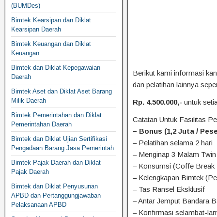
(BUMDes)
Bimtek Kearsipan dan Diklat
Kearsipan Daerah
Bimtek Keuangan dan Diklat
Keuangan
Bimtek dan Diklat Kepegawaian
Berikut kami informasi k
Daerah
dan pelatihan lainnya sepe
Bimtek Aset dan Diklat Aset Barang
Milik Daerah
Rp. 4.500.000,-
untuk seti
Bimtek Pemerintahan dan Diklat
Catatan Untuk Fasilitas Pe
Pemerintahan Daerah
– Bonus (1,2 Juta / Pe
Bimtek dan Diklat Ujian Sertifikasi
– Pelatihan selama 2 hari
Pengadaan Barang Jasa Pemerintah
– Menginap 3 Malam Twin 
Bimtek Pajak Daerah dan Diklat
– Konsumsi (Coffe Break 2
Pajak Daerah
– Kelengkapan Bimtek (P
Bimtek dan Diklat Penyusunan
– Tas Ransel Eksklusif
APBD dan Pertanggungjawaban
– Antar Jemput Bandara B
Pelaksanaan APBD
– Konfirmasi selambat-la