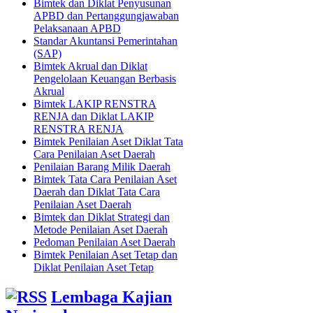
Bimtek dan Diklat Penyusunan
APBD dan Pertanggungjawaban
Pelaksanaan APBD
Standar Akuntansi Pemerintahan
(SAP)
Bimtek Akrual dan Diklat
Pengelolaan Keuangan Berbasis
Akrual
Bimtek LAKIP RENSTRA
RENJA dan Diklat LAKIP
RENSTRA RENJA
Bimtek Penilaian Aset Diklat Tata
Cara Penilaian Aset Daerah
Penilaian Barang Milik Daerah
Bimtek Tata Cara Penilaian Aset
Daerah dan Diklat Tata Cara
Penilaian Aset Daerah
Bimtek dan Diklat Strategi dan
Metode Penilaian Aset Daerah
Pedoman Penilaian Aset Daerah
Bimtek Penilaian Aset Tetap dan
Diklat Penilaian Aset Tetap
Lembaga Kajian