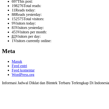
697
This post:
198276
Total reads:
11
Reads today:
88
Reads yesterday:
152575
Total visitors:
9
Visitors today:
83
Visitors yesterday:
453
Visitors per month:
83
Visitors per day:
1
Visitors currently online:
Meta
Masuk
Feed entri
Feed komentar
WordPress.org
Informasi Jadwal Diklat dan Bimtek Terbaru Terlengkap Di Indonesi