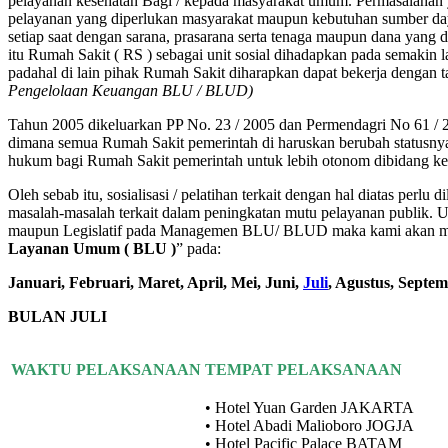
pelayanan kesehatan Bagi / kepada masyarakat umum. Permasalahan y
pelayanan yang diperlukan masyarakat maupun kebutuhan sumber day
setiap saat dengan sarana, prasarana serta tenaga maupun dana yang
itu Rumah Sakit ( RS ) sebagai unit sosial dihadapkan pada semaki
padahal di lain pihak Rumah Sakit diharapkan dapat bekerja dengan ta
Pengelolaan Keuangan BLU / BLUD)
Tahun 2005 dikeluarkan PP No. 23 / 2005 dan Permendagri No 61 /
dimana semua Rumah Sakit pemerintah di haruskan berubah statusny
hukum bagi Rumah Sakit pemerintah untuk lebih otonom dibidang k
Oleh sebab itu, sosialisasi / pelatihan terkait dengan hal diatas perl
masalah-masalah terkait dalam peningkatan mutu pelayanan publik.
maupun Legislatif pada Managemen BLU/ BLUD maka kami akan m
Layanan Umum ( BLU )
” pada:
Januari, Februari, Maret, April, Mei, Juni,
Juli
, Agustus, Septe
BULAN JULI
WAKTU PELAKSANAAN
TEMPAT PELAKSANAAN
• Hotel Yuan Garden JAKARTA
• Hotel Abadi Malioboro JOGJA
• Hotel Pacific Palace BATAM