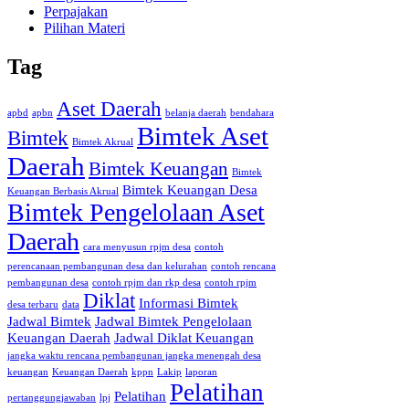
Perpajakan
Pilihan Materi
Tag
Aset Daerah
apbd
apbn
belanja daerah
bendahara
Bimtek Aset
Bimtek
Bimtek Akrual
Daerah
Bimtek Keuangan
Bimtek
Bimtek Keuangan Desa
Keuangan Berbasis Akrual
Bimtek Pengelolaan Aset
Daerah
cara menyusun rpjm desa
contoh
perencanaan pembangunan desa dan kelurahan
contoh rencana
pembangunan desa
contoh rpjm dan rkp desa
contoh rpjm
Diklat
Informasi Bimtek
desa terbaru
data
Jadwal Bimtek
Jadwal Bimtek Pengelolaan
Keuangan Daerah
Jadwal Diklat Keuangan
jangka waktu rencana pembangunan jangka menengah desa
keuangan
Keuangan Daerah
kppn
Lakip
laporan
Pelatihan
Pelatihan
pertanggungjawaban
lpj