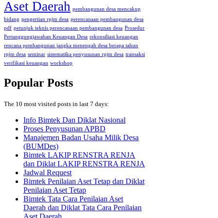
Aset Daerah
pembangunan desa mencakup
bidang
pengertian rpjm desa
perencanaan pembangunan desa
pdf
petunjuk teknis perencanaan pembangunan desa
Prosedur
Pertanggungjawaban Keuangan Desa
rekonsiliasi keuangan
rencana pembangunan jangka menengah desa berapa tahun
rpjm desa
seminar
sistematika penyusunan rpjm desa
transaksi
verifikasi keuangan
workshop
Popular Posts
The 10 most visited posts in last 7 days:
Info Bimtek Dan Diklat Nasional
Proses Penyusunan APBD
Manajemen Badan Usaha Milik Desa
(BUMDes)
Bimtek LAKIP RENSTRA RENJA
dan Diklat LAKIP RENSTRA RENJA
Jadwal Request
Bimtek Penilaian Aset Tetap dan Diklat
Penilaian Aset Tetap
Bimtek Tata Cara Penilaian Aset
Daerah dan Diklat Tata Cara Penilaian
Aset Daerah