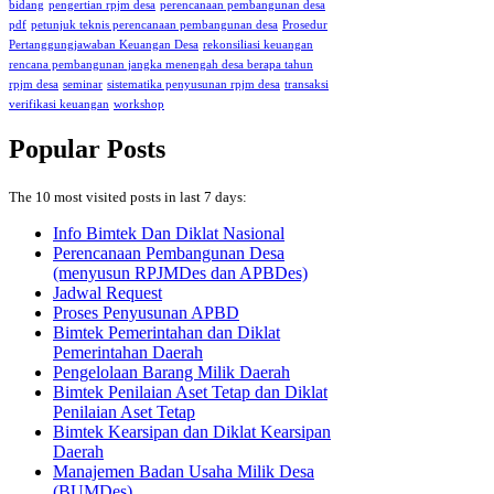
bidang
pengertian rpjm desa
perencanaan pembangunan desa
pdf
petunjuk teknis perencanaan pembangunan desa
Prosedur
Pertanggungjawaban Keuangan Desa
rekonsiliasi keuangan
rencana pembangunan jangka menengah desa berapa tahun
rpjm desa
seminar
sistematika penyusunan rpjm desa
transaksi
verifikasi keuangan
workshop
Popular Posts
The 10 most visited posts in last 7 days:
Info Bimtek Dan Diklat Nasional
Perencanaan Pembangunan Desa
(menyusun RPJMDes dan APBDes)
Jadwal Request
Proses Penyusunan APBD
Bimtek Pemerintahan dan Diklat
Pemerintahan Daerah
Pengelolaan Barang Milik Daerah
Bimtek Penilaian Aset Tetap dan Diklat
Penilaian Aset Tetap
Bimtek Kearsipan dan Diklat Kearsipan
Daerah
Manajemen Badan Usaha Milik Desa
(BUMDes)