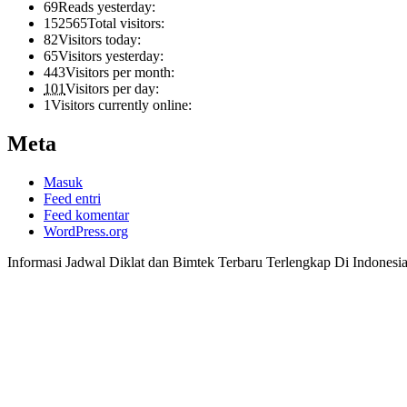
69
Reads yesterday:
152565
Total visitors:
82
Visitors today:
65
Visitors yesterday:
443
Visitors per month:
101
Visitors per day:
1
Visitors currently online:
Meta
Masuk
Feed entri
Feed komentar
WordPress.org
Informasi Jadwal Diklat dan Bimtek Terbaru Terlengkap Di Indonesi