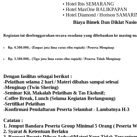
• Hotel Ibis SEMARANG
• Hotel MaxOne BALIKPAPAN
• Hotel Diamond / Horison SAMAR
Biaya Bimek Dan Diklat Nasio
Kegiatan ini diselenggarakan secara swadana yang dibebankan ke masing-ma
Rp. 4.500.000,- (Empat juta lima ratus ribu rupiah) / Peserta Menginap
Rp. 3.500.000,- (Tiga juta lima ratus ribu rupiah) / Peserta Tidak Menginap
Dengan fasilitas sebagai berikut :
-Pelatihan selama 2 hari / Materi dibahas sampai selesai
-Menginap (Twin Shering)
-Seminar Kit, Makalah Pelatihan & Tas Ekslusif;
-Coffee Break, Lunch (Selama Kegiatan Berlangsung)
-Sertifikat Pelatihan
-Konfirmasi Pendaftaran Peserta Selambat - Lambatnya H-3
Catatan :
1. Jemput Bandara Peserta Group Minimal 5 Orang ( Peserta Wa
2. Syarat & Ketentuan Berlaku
3. Request Peserta Diluar Jadwal/Materi Yang Tidak Tercantum