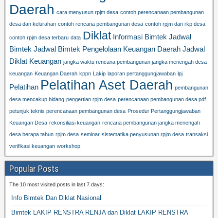
Daerah
cara menyusun rpjm desa
contoh perencanaan pembangunan
desa dan kelurahan
contoh rencana pembangunan desa
contoh rpjm dan rkp desa
Diklat
Informasi Bimtek
Jadwal
contoh rpjm desa terbaru
data
Bimtek
Jadwal Bimtek Pengelolaan Keuangan Daerah
Jadwal
Diklat Keuangan
jangka waktu rencana pembangunan jangka menengah desa
keuangan
Keuangan Daerah
kppn
Lakip
laporan pertanggungjawaban
lpj
Pelatihan Aset Daerah
Pelatihan
pembangunan
desa mencakup bidang
pengertian rpjm desa
perencanaan pembangunan desa pdf
petunjuk teknis perencanaan pembangunan desa
Prosedur Pertanggungjawaban
Keuangan Desa
rekonsiliasi keuangan
rencana pembangunan jangka menengah
desa berapa tahun
rpjm desa
seminar
sistematika penyusunan rpjm desa
transaksi
verifikasi keuangan
workshop
Popular Posts
The 10 most visited posts in last 7 days:
Info Bimtek Dan Diklat Nasional
Bimtek LAKIP RENSTRA RENJA dan Diklat LAKIP RENSTRA