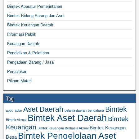
Bimtek Aparatur Pemerintahan
Bimtek Bidang Barang dan Aset
Bimtek Keuangan Daerah
Informasi Publik
Keuangan Daerah
Pendidikan & Pelatihan
Pengadaan Barang / Jasa
Perpajakan
Pilihan Materi
Tag
Aset Daerah
Bimtek
apbd
apbn
belanja daerah
bendahara
Bimtek Aset Daerah
Bimtek
Bimtek Akrual
Keuangan
Bimtek Keuangan
Bimtek Keuangan Berbasis Akrual
Bimtek Pengelolaan Aset
Desa