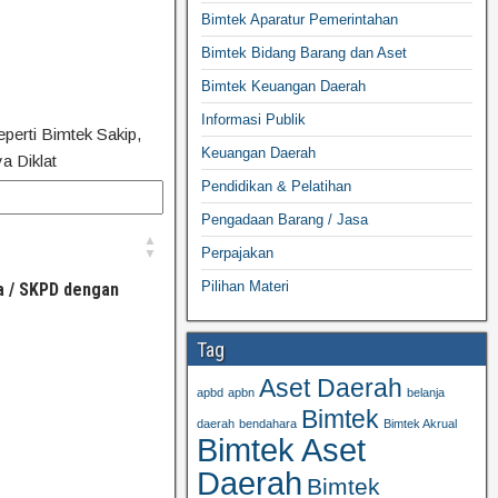
Bimtek Aparatur Pemerintahan
Bimtek Bidang Barang dan Aset
Bimtek Keuangan Daerah
Informasi Publik
eperti Bimtek Sakip,
Keuangan Daerah
a Diklat
Pendidikan & Pelatihan
Pengadaan Barang / Jasa
Perpajakan
Pilihan Materi
a / SKPD dengan
Tag
Aset Daerah
apbd
apbn
belanja
Bimtek
daerah
bendahara
Bimtek Akrual
Bimtek Aset
Daerah
Bimtek