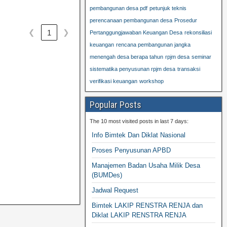
pembangunan desa pdf
petunjuk teknis
perencanaan pembangunan desa
Prosedur
❮
❯
1
Pertanggungjawaban Keuangan Desa
rekonsiliasi
keuangan
rencana pembangunan jangka
menengah desa berapa tahun
rpjm desa
seminar
sistematika penyusunan rpjm desa
transaksi
verifikasi keuangan
workshop
Popular Posts
The 10 most visited posts in last 7 days:
Info Bimtek Dan Diklat Nasional
Proses Penyusunan APBD
Manajemen Badan Usaha Milik Desa
(BUMDes)
Jadwal Request
Bimtek LAKIP RENSTRA RENJA dan
Diklat LAKIP RENSTRA RENJA