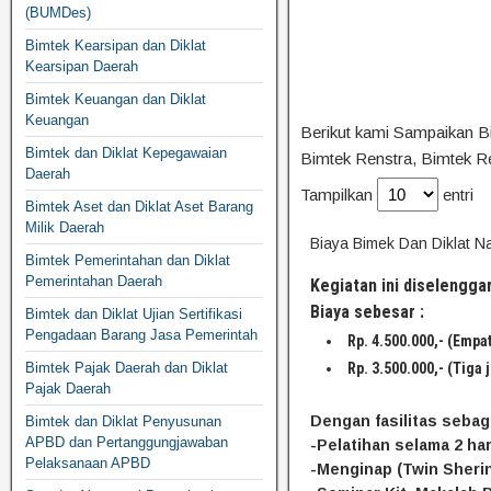
(BUMDes)
Bimtek Kearsipan dan Diklat
Kearsipan Daerah
Bimtek Keuangan dan Diklat
Keuangan
Berikut kami Sampaikan Bia
Bimtek dan Diklat Kepegawaian
Bimtek Renstra, Bimtek Re
Daerah
Tampilkan
entri
Bimtek Aset dan Diklat Aset Barang
Milik Daerah
Biaya Bimek Dan Diklat N
Bimtek Pemerintahan dan Diklat
Pemerintahan Daerah
Kegiatan ini diselengg
Biaya sebesar :
Bimtek dan Diklat Ujian Sertifikasi
Pengadaan Barang Jasa Pemerintah
Rp. 4.500.000,- (Empat
Rp. 3.500.000,- (Tiga 
Bimtek Pajak Daerah dan Diklat
Pajak Daerah
Dengan fasilitas sebaga
Bimtek dan Diklat Penyusunan
APBD dan Pertanggungjawaban
-Pelatihan selama 2 har
Pelaksanaan APBD
-Menginap (Twin Sheri