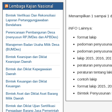
Lembaga Kajian Nasional
Bimtek Verifikasi Dan Rekonsiliasi
Menampilkan 1 sampai 1 da
Laporan Pertanggungjawaban
Bendahara
iNFO Lainnya:
Perencanaan Pembangunan Desa
format lakip
(menyusun RPJMDes dan APBDes)
pedoman penyusunan 
Manajemen Badan Usaha Milik Desa
(BUMDes)
pedoman penyusunan
Bimtek Kearsipan dan Diklat
lakip 2015, 2016, 201
Kearsipan Daerah
peraturan penyusunan
Bimtek dan Diklat Kepegawaian
peraturan tentang lak
Daerah
contoh lakip
Bimtek Keuangan dan Diklat
format lakip 2015, 2
Keuangan
Bimtek Penyusunan 
Bimtek Aset dan Diklat Aset Barang
Milik Daerah
Bimtek dan Diklat Ujian Sertifikasi
Pengadaan Barang Jasa Pemerintah