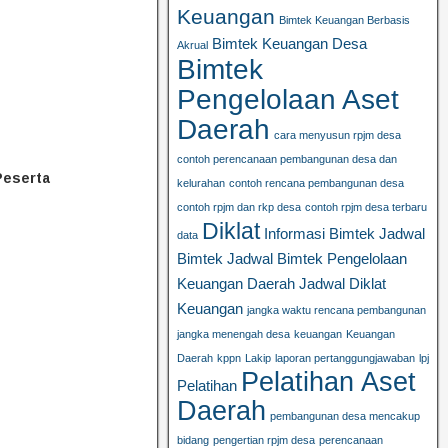
Keuangan
Bimtek Keuangan Berbasis
Bimtek Keuangan Desa
Akrual
Bimtek
Pengelolaan Aset
Daerah
cara menyusun rpjm desa
contoh perencanaan pembangunan desa dan
Peserta
kelurahan
contoh rencana pembangunan desa
contoh rpjm dan rkp desa
contoh rpjm desa terbaru
Diklat
Informasi Bimtek
Jadwal
data
Bimtek
Jadwal Bimtek Pengelolaan
Keuangan Daerah
Jadwal Diklat
Keuangan
jangka waktu rencana pembangunan
jangka menengah desa
keuangan
Keuangan
Daerah
kppn
Lakip
laporan pertanggungjawaban
lpj
Pelatihan Aset
Pelatihan
Daerah
pembangunan desa mencakup
bidang
pengertian rpjm desa
perencanaan