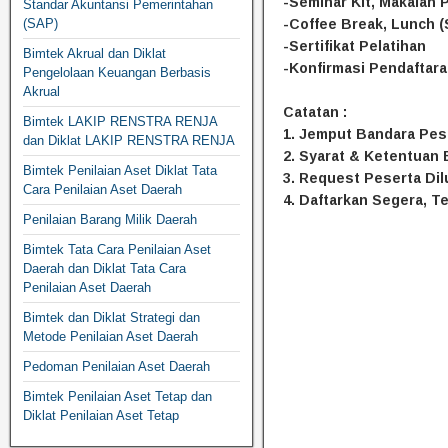
-Seminar Kit, Makalah P
Standar Akuntansi Pemerintahan
-Coffee Break, Lunch 
(SAP)
-Sertifikat Pelatihan
Bimtek Akrual dan Diklat
-Konfirmasi Pendaftar
Pengelolaan Keuangan Berbasis
Akrual
Catatan :
Bimtek LAKIP RENSTRA RENJA
1. Jemput Bandara Pese
dan Diklat LAKIP RENSTRA RENJA
2. Syarat & Ketentuan 
Bimtek Penilaian Aset Diklat Tata
3. Request Peserta Dil
Cara Penilaian Aset Daerah
4. Daftarkan Segera, T
Penilaian Barang Milik Daerah
Bimtek Tata Cara Penilaian Aset
Daerah dan Diklat Tata Cara
Penilaian Aset Daerah
Bimtek dan Diklat Strategi dan
Metode Penilaian Aset Daerah
Pedoman Penilaian Aset Daerah
Bimtek Penilaian Aset Tetap dan
Diklat Penilaian Aset Tetap