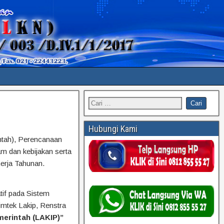
Hubungi Kami
intah), Perencanaan
am dan kebijakan serta
nerja Tahunan.
tif pada Sistem
imtek Lakip, Renstra
merintah (LAKIP)”