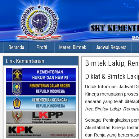
Beranda
Profil
Materi Bimtek
Jadwal Request
Link Kementerian
Bimtek Lakip, Ren
Diklat & Bimtek Laki
Untuk Informasi Jadwal Di
Kinerja merupakan proses 
sasaran yang telah ditetap
(rec.Bimtek Lakip, Renstr
Sebagai Peningkatkan pem
Akuntabilitas Kinerja Ins
dan Renja yang bertemak