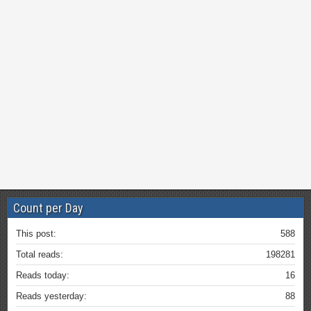
Count per Day
This post:
588
Total reads:
198281
Reads today:
16
Reads yesterday:
88