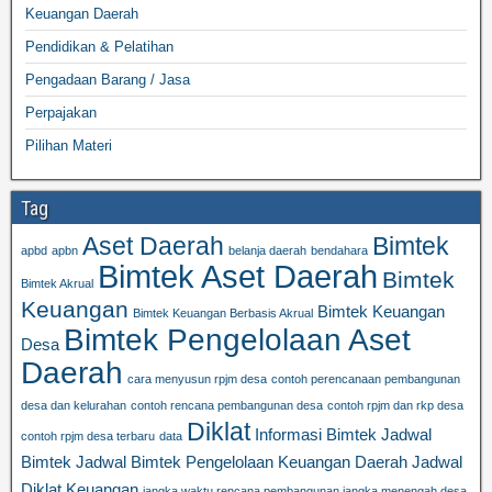
Keuangan Daerah
Pendidikan & Pelatihan
Pengadaan Barang / Jasa
Perpajakan
Pilihan Materi
Tag
Aset Daerah
Bimtek
apbd
apbn
belanja daerah
bendahara
Bimtek Aset Daerah
Bimtek
Bimtek Akrual
Keuangan
Bimtek Keuangan
Bimtek Keuangan Berbasis Akrual
Bimtek Pengelolaan Aset
Desa
Daerah
cara menyusun rpjm desa
contoh perencanaan pembangunan
desa dan kelurahan
contoh rencana pembangunan desa
contoh rpjm dan rkp desa
Diklat
Informasi Bimtek
Jadwal
contoh rpjm desa terbaru
data
Bimtek
Jadwal Bimtek Pengelolaan Keuangan Daerah
Jadwal
Diklat Keuangan
jangka waktu rencana pembangunan jangka menengah desa