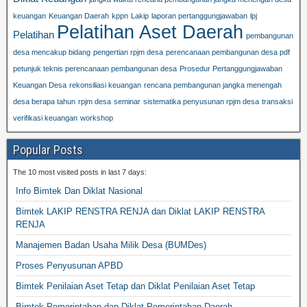
keuangan
Keuangan Daerah
kppn
Lakip
laporan pertanggungjawaban
lpj
Pelatihan Aset Daerah
Pelatihan
pembangunan
desa mencakup bidang
pengertian rpjm desa
perencanaan pembangunan desa pdf
petunjuk teknis perencanaan pembangunan desa
Prosedur Pertanggungjawaban
Keuangan Desa
rekonsiliasi keuangan
rencana pembangunan jangka menengah
desa berapa tahun
rpjm desa
seminar
sistematika penyusunan rpjm desa
transaksi
verifikasi keuangan
workshop
Popular Posts
The 10 most visited posts in last 7 days:
Info Bimtek Dan Diklat Nasional
Bimtek LAKIP RENSTRA RENJA dan Diklat LAKIP RENSTRA
RENJA
Manajemen Badan Usaha Milik Desa (BUMDes)
Proses Penyusunan APBD
Bimtek Penilaian Aset Tetap dan Diklat Penilaian Aset Tetap
Bimtek Pemerintahan dan Diklat Pemerintahan Daerah