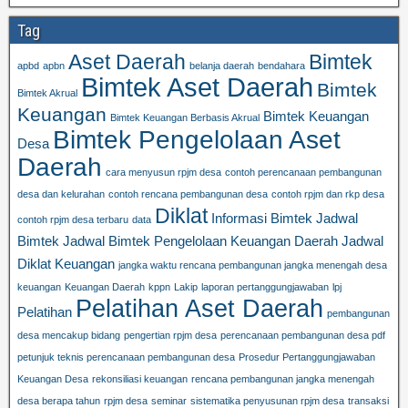
Tag
Aset Daerah
Bimtek
apbd
apbn
belanja daerah
bendahara
Bimtek Aset Daerah
Bimtek
Bimtek Akrual
Keuangan
Bimtek Keuangan
Bimtek Keuangan Berbasis Akrual
Bimtek Pengelolaan Aset
Desa
Daerah
cara menyusun rpjm desa
contoh perencanaan pembangunan
desa dan kelurahan
contoh rencana pembangunan desa
contoh rpjm dan rkp desa
Diklat
Informasi Bimtek
Jadwal
contoh rpjm desa terbaru
data
Bimtek
Jadwal Bimtek Pengelolaan Keuangan Daerah
Jadwal
Diklat Keuangan
jangka waktu rencana pembangunan jangka menengah desa
keuangan
Keuangan Daerah
kppn
Lakip
laporan pertanggungjawaban
lpj
Pelatihan Aset Daerah
Pelatihan
pembangunan
desa mencakup bidang
pengertian rpjm desa
perencanaan pembangunan desa pdf
petunjuk teknis perencanaan pembangunan desa
Prosedur Pertanggungjawaban
Keuangan Desa
rekonsiliasi keuangan
rencana pembangunan jangka menengah
desa berapa tahun
rpjm desa
seminar
sistematika penyusunan rpjm desa
transaksi