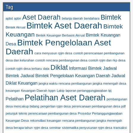
Tag
Aset Daerah
Bimtek
apbd
apbn
belanja daerah
bendahara
Bimtek Aset Daerah
Bimtek
Bimtek Akrual
Keuangan
Bimtek Keuangan
Bimtek Keuangan Berbasis Akrual
Bimtek Pengelolaan Aset
Desa
Daerah
cara menyusun rpjm desa
contoh perencanaan pembangunan
desa dan kelurahan
contoh rencana pembangunan desa
contoh rpjm dan rkp desa
Diklat
Informasi Bimtek
Jadwal
contoh rpjm desa terbaru
data
Bimtek
Jadwal Bimtek Pengelolaan Keuangan Daerah
Jadwal
Diklat Keuangan
jangka waktu rencana pembangunan jangka menengah desa
keuangan
Keuangan Daerah
kppn
Lakip
laporan pertanggungjawaban
lpj
Pelatihan Aset Daerah
Pelatihan
pembangunan
desa mencakup bidang
pengertian rpjm desa
perencanaan pembangunan desa pdf
petunjuk teknis perencanaan pembangunan desa
Prosedur Pertanggungjawaban
Keuangan Desa
rekonsiliasi keuangan
rencana pembangunan jangka menengah
desa berapa tahun
rpjm desa
seminar
sistematika penyusunan rpjm desa
transaksi