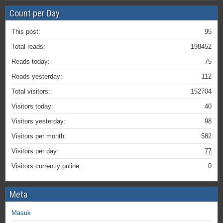
Count per Day
This post:
95
Total reads:
198452
Reads today:
75
Reads yesterday:
112
Total visitors:
152704
Visitors today:
40
Visitors yesterday:
98
Visitors per month:
582
Visitors per day:
77
Visitors currently online:
0
Meta
Masuk