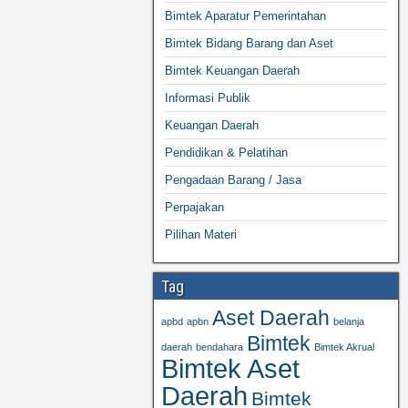
Bimtek Aparatur Pemerintahan
Bimtek Bidang Barang dan Aset
Bimtek Keuangan Daerah
Informasi Publik
Keuangan Daerah
Pendidikan & Pelatihan
Pengadaan Barang / Jasa
Perpajakan
Pilihan Materi
Tag
Aset Daerah
apbd
apbn
belanja
Bimtek
daerah
bendahara
Bimtek Akrual
Bimtek Aset
Daerah
Bimtek