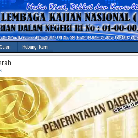
Galeri
Hubungi Kami
erah
6