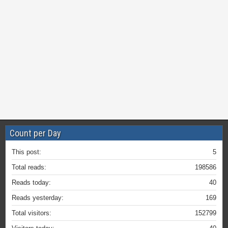
Count per Day
This post:
5
Total reads:
198586
Reads today:
40
Reads yesterday:
169
Total visitors:
152799