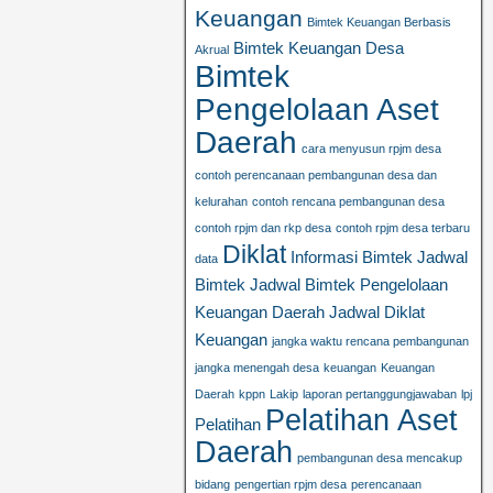
Keuangan
Bimtek Keuangan Berbasis
Bimtek Keuangan Desa
Akrual
Bimtek
Pengelolaan Aset
Daerah
cara menyusun rpjm desa
contoh perencanaan pembangunan desa dan
kelurahan
contoh rencana pembangunan desa
contoh rpjm dan rkp desa
contoh rpjm desa terbaru
Diklat
Informasi Bimtek
Jadwal
data
Bimtek
Jadwal Bimtek Pengelolaan
Keuangan Daerah
Jadwal Diklat
Keuangan
jangka waktu rencana pembangunan
jangka menengah desa
keuangan
Keuangan
Daerah
kppn
Lakip
laporan pertanggungjawaban
lpj
Pelatihan Aset
Pelatihan
Daerah
pembangunan desa mencakup
bidang
pengertian rpjm desa
perencanaan