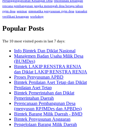
Pertanggungjawaban Keuangan Desa
rekonsiliasi keuangan
rencana pembangunan jangka menengah desa berapa tahun
rpjm desa
seminar
sistematika penyusunan rpjm desa
transaksi
verifikasi keuangan
workshop
Popular Posts
The 10 most visited posts in last 7 days:
Info Bimtek Dan Diklat Nasional
Manajemen Badan Usaha Milik Desa
(BUMDes)
Bimtek LAKIP RENSTRA RENJA
dan Diklat LAKIP RENSTRA RENJA
Proses Penyusunan APBD
Bimtek Penilaian Aset Tetap dan Diklat
Penilaian Aset Tetap
Bimtek Pemerintahan dan Diklat
Pemerintahan Daerah
Perencanaan Pembangunan Desa
(menyusun RPJMDes dan APBDes)
Bimtek Barang Milik Daerah - BMD
Bimtek Penyusunan Anggaran
Pengelolaan Barang Milik Daerah