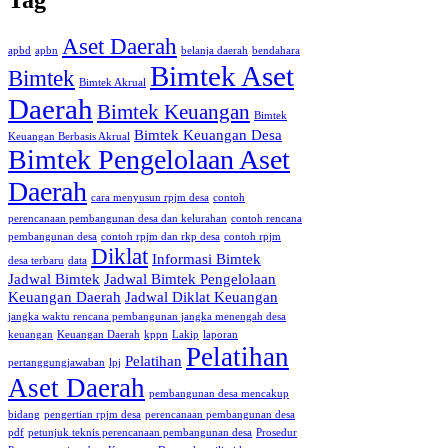
Aset Daerah
apbd
apbn
belanja daerah
bendahara
Bimtek Aset
Bimtek
Bimtek Akrual
Daerah
Bimtek Keuangan
Bimtek
Bimtek Keuangan Desa
Keuangan Berbasis Akrual
Bimtek Pengelolaan Aset
Daerah
cara menyusun rpjm desa
contoh
perencanaan pembangunan desa dan kelurahan
contoh rencana
pembangunan desa
contoh rpjm dan rkp desa
contoh rpjm
Diklat
Informasi Bimtek
desa terbaru
data
Jadwal Bimtek
Jadwal Bimtek Pengelolaan
Keuangan Daerah
Jadwal Diklat Keuangan
jangka waktu rencana pembangunan jangka menengah desa
keuangan
Keuangan Daerah
kppn
Lakip
laporan
Pelatihan
Pelatihan
pertanggungjawaban
lpj
Aset Daerah
pembangunan desa mencakup
bidang
pengertian rpjm desa
perencanaan pembangunan desa
pdf
petunjuk teknis perencanaan pembangunan desa
Prosedur