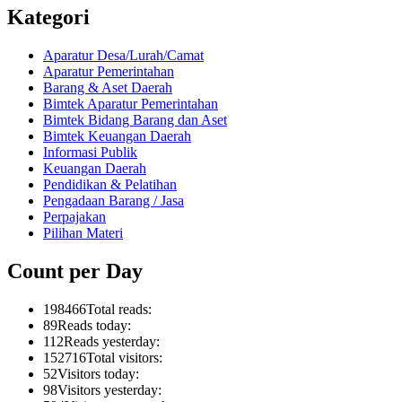
Kategori
Aparatur Desa/Lurah/Camat
Aparatur Pemerintahan
Barang & Aset Daerah
Bimtek Aparatur Pemerintahan
Bimtek Bidang Barang dan Aset
Bimtek Keuangan Daerah
Informasi Publik
Keuangan Daerah
Pendidikan & Pelatihan
Pengadaan Barang / Jasa
Perpajakan
Pilihan Materi
Count per Day
198466
Total reads:
89
Reads today:
112
Reads yesterday:
152716
Total visitors:
52
Visitors today:
98
Visitors yesterday: