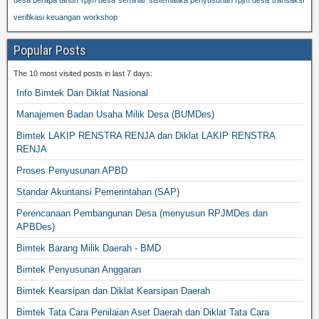
desa berapa tahun
rpjm desa
seminar
sistematika penyusunan rpjm desa
transaksi
verifikasi keuangan
workshop
Popular Posts
The 10 most visited posts in last 7 days:
Info Bimtek Dan Diklat Nasional
Manajemen Badan Usaha Milik Desa (BUMDes)
Bimtek LAKIP RENSTRA RENJA dan Diklat LAKIP RENSTRA
RENJA
Proses Penyusunan APBD
Standar Akuntansi Pemerintahan (SAP)
Perencanaan Pembangunan Desa (menyusun RPJMDes dan
APBDes)
Bimtek Barang Milik Daerah - BMD
Bimtek Penyusunan Anggaran
Bimtek Kearsipan dan Diklat Kearsipan Daerah
Bimtek Tata Cara Penilaian Aset Daerah dan Diklat Tata Cara