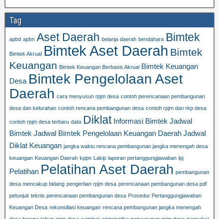
Tag
Aset Daerah
Bimtek
apbd
apbn
belanja daerah
bendahara
Bimtek Aset Daerah
Bimtek
Bimtek Akrual
Keuangan
Bimtek Keuangan
Bimtek Keuangan Berbasis Akrual
Bimtek Pengelolaan Aset
Desa
Daerah
cara menyusun rpjm desa
contoh perencanaan pembangunan
desa dan kelurahan
contoh rencana pembangunan desa
contoh rpjm dan rkp desa
Diklat
Informasi Bimtek
Jadwal
contoh rpjm desa terbaru
data
Bimtek
Jadwal Bimtek Pengelolaan Keuangan Daerah
Jadwal
Diklat Keuangan
jangka waktu rencana pembangunan jangka menengah desa
keuangan
Keuangan Daerah
kppn
Lakip
laporan pertanggungjawaban
lpj
Pelatihan Aset Daerah
Pelatihan
pembangunan
desa mencakup bidang
pengertian rpjm desa
perencanaan pembangunan desa pdf
petunjuk teknis perencanaan pembangunan desa
Prosedur Pertanggungjawaban
Keuangan Desa
rekonsiliasi keuangan
rencana pembangunan jangka menengah