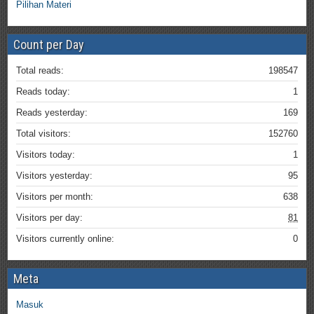
Pilihan Materi
Count per Day
Total reads:
198547
Reads today:
1
Reads yesterday:
169
Total visitors:
152760
Visitors today:
1
Visitors yesterday:
95
Visitors per month:
638
Visitors per day:
81
Visitors currently online:
0
Meta
Masuk