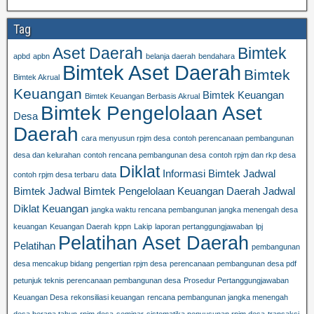
Tag
Aset Daerah
Bimtek
apbd
apbn
belanja daerah
bendahara
Bimtek Aset Daerah
Bimtek
Bimtek Akrual
Keuangan
Bimtek Keuangan
Bimtek Keuangan Berbasis Akrual
Bimtek Pengelolaan Aset
Desa
Daerah
cara menyusun rpjm desa
contoh perencanaan pembangunan
desa dan kelurahan
contoh rencana pembangunan desa
contoh rpjm dan rkp desa
Diklat
Informasi Bimtek
Jadwal
contoh rpjm desa terbaru
data
Bimtek
Jadwal Bimtek Pengelolaan Keuangan Daerah
Jadwal
Diklat Keuangan
jangka waktu rencana pembangunan jangka menengah desa
keuangan
Keuangan Daerah
kppn
Lakip
laporan pertanggungjawaban
lpj
Pelatihan Aset Daerah
Pelatihan
pembangunan
desa mencakup bidang
pengertian rpjm desa
perencanaan pembangunan desa pdf
petunjuk teknis perencanaan pembangunan desa
Prosedur Pertanggungjawaban
Keuangan Desa
rekonsiliasi keuangan
rencana pembangunan jangka menengah