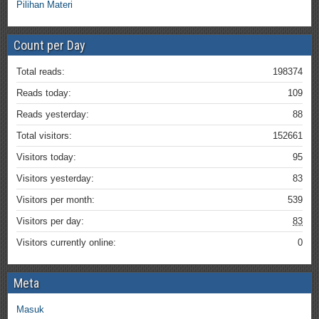
Pilihan Materi
Count per Day
Total reads:
198374
Reads today:
109
Reads yesterday:
88
Total visitors:
152661
Visitors today:
95
Visitors yesterday:
83
Visitors per month:
539
Visitors per day:
83
Visitors currently online:
0
Meta
Masuk