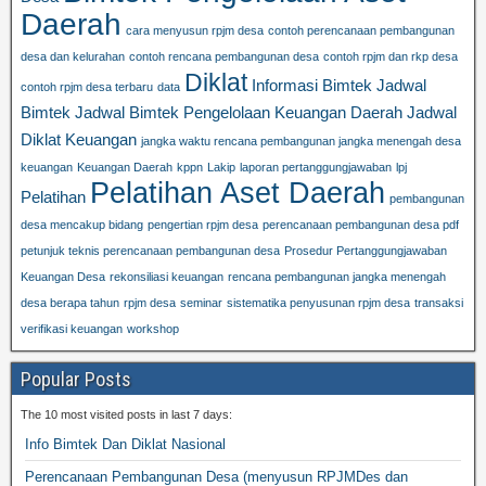
Daerah
cara menyusun rpjm desa
contoh perencanaan pembangunan
desa dan kelurahan
contoh rencana pembangunan desa
contoh rpjm dan rkp desa
Diklat
Informasi Bimtek
Jadwal
contoh rpjm desa terbaru
data
Bimtek
Jadwal Bimtek Pengelolaan Keuangan Daerah
Jadwal
Diklat Keuangan
jangka waktu rencana pembangunan jangka menengah desa
keuangan
Keuangan Daerah
kppn
Lakip
laporan pertanggungjawaban
lpj
Pelatihan Aset Daerah
Pelatihan
pembangunan
desa mencakup bidang
pengertian rpjm desa
perencanaan pembangunan desa pdf
petunjuk teknis perencanaan pembangunan desa
Prosedur Pertanggungjawaban
Keuangan Desa
rekonsiliasi keuangan
rencana pembangunan jangka menengah
desa berapa tahun
rpjm desa
seminar
sistematika penyusunan rpjm desa
transaksi
verifikasi keuangan
workshop
Popular Posts
The 10 most visited posts in last 7 days:
Info Bimtek Dan Diklat Nasional
Perencanaan Pembangunan Desa (menyusun RPJMDes dan