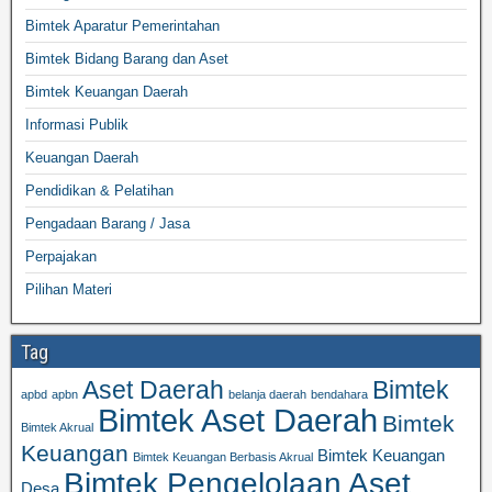
Bimtek Aparatur Pemerintahan
Bimtek Bidang Barang dan Aset
Bimtek Keuangan Daerah
Informasi Publik
Keuangan Daerah
Pendidikan & Pelatihan
Pengadaan Barang / Jasa
Perpajakan
Pilihan Materi
Tag
Aset Daerah
Bimtek
apbd
apbn
belanja daerah
bendahara
Bimtek Aset Daerah
Bimtek
Bimtek Akrual
Keuangan
Bimtek Keuangan
Bimtek Keuangan Berbasis Akrual
Bimtek Pengelolaan Aset
Desa